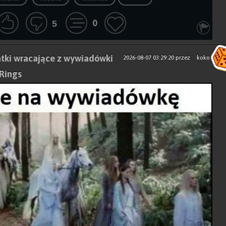
0
5
tki wracające z wywiadówki
2026-08-07 03:29:20
przez
koko
 Rings