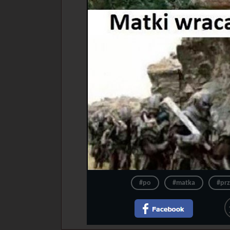
#po
#matka
#pr