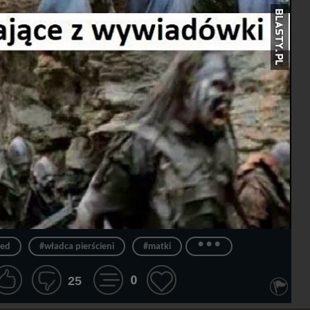
...
zed
#władca pierścieni
#matki
0
25