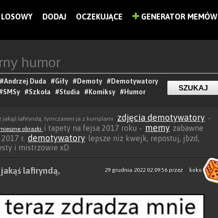
LOSOWY
DODAJ
OCZEKUJĄCE
GENERATOR MEMÓW
#Andrzej Duda
#Gify
#Demoty
#Demotywatory
#SMSy
#Szkoła
#Studia
#Komiksy
#Humor
zdjęcia demotywatory
-
z jakąś lafiryndą, tymczasem ja z kumplami
memy
i tapety na fejsa 2017 roku -
zabawne
mieszne obrazki
demotywatory
r 2017 r.
lepsze niż kwejk, repostuj, jbzd,
besty i mistrzowie xD
jakąś lafiryndą,
29 grudnia 2022 02:09:56
przez
koko