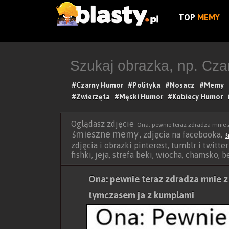
TOP
MEMY
#Czarny Humor
#Polityka
#Nosacz
#Memy
#Zwierzęta
#Męski Humor
#Kobiecy Humor
Oglądasz zdjęcie
Ona: pewnie teraz zdradza mnie 
śmieszne memy
, zdjęcia na facebooka,
ś
zdjęcia i obrazki pinterest, tumblr i twitte
fishki, jeja, strefa beki, wiocha, chamsko, 
Ona: pewnie teraz zdradza mnie z 
tymczasem ja z kumplami