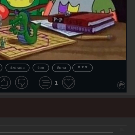
...
#zdrada
#on
#ona
1