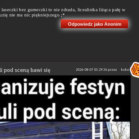
laseczki bez gumeczki to nie zdrada, licealistka liżąca pałę w
uzię nie ma nic piękniejszego ;*
Odpowiedz jako Anonim
li pod sceną bawi się
2026-08-07 03:29:36
przez
koko