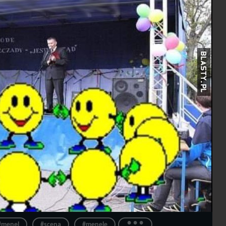
...
#menel
#scena
#menele