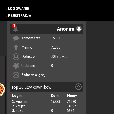
LOGOWANIE
»
REJESTRACJA
»
1
Anonim
Komentarze:
16833
Memy:
71580
Dołaczył
2017-07-11
Ulubione
0
Zobacz więcej
Top 10 użytkowników
Login:
Kom.
Memy
1.
Anonim
16833
71580
2.
krejzol
115
14997
3.
koko
0
5684