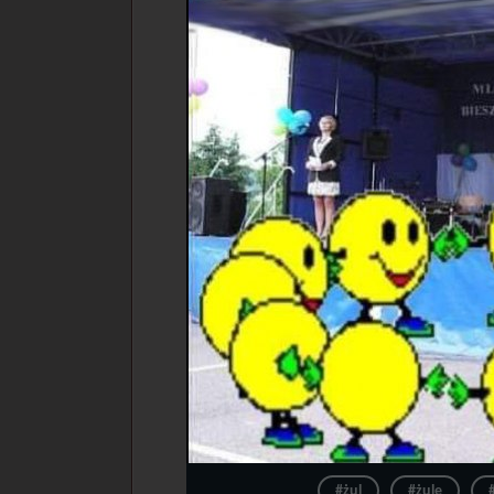
#żul
#żule