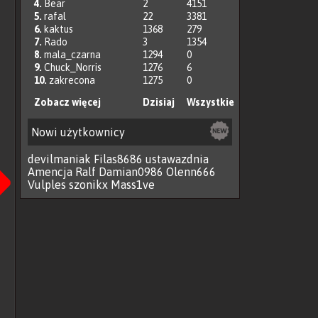
4.
Bear
2
4151
5.
rafal
22
3381
6.
kaktus
1368
279
7.
Rado
3
1354
8.
mala_czarna
1294
0
9.
Chuck_Norris
1276
6
10.
zakrecona
1275
0
Zobacz więcej
Dzisiaj
Wszystkie
Nowi użytkownicy
Następna
devilmaniak
Filas8686
ustawazdnia
Amencja
Ralf
Damian0986
Olenn666
Vulples
szonikx
Mass1ve