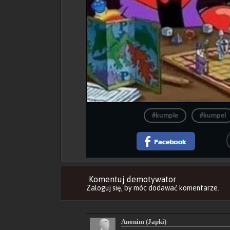
#kumple
#kumpel
Komentuj demotywator
Zaloguj się
, by móc dodawać komentarze.
Anonim (Japki)