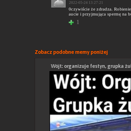
2022-05-24 13:27:21
0czywiście że zdradza. Robienie 
aucie i przyjmująca spermę na b
1
Zobacz podobne memy poniżej
Wójt: organizuje festyn, grupka żu