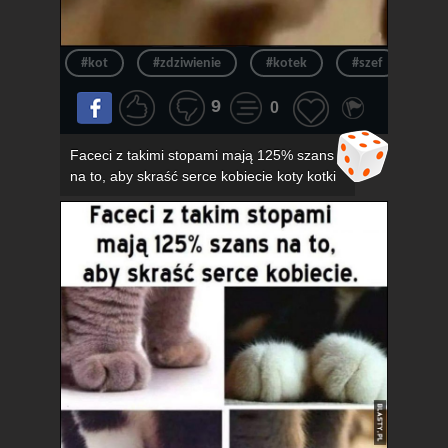
#kot
#zdziwienie
#kotek
#szef
#ur
9
0
Faceci z takimi stopami mają 125% szans
na to, aby skraść serce kobiecie koty kotki