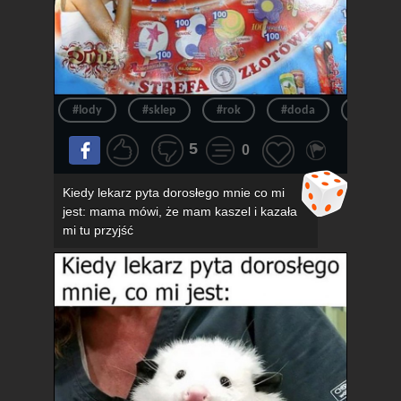
#lody
#sklep
#rok
#doda
#pov
5
0
Kiedy lekarz pyta dorosłego mnie co mi
jest: mama mówi, że mam kaszel i kazała
mi tu przyjść