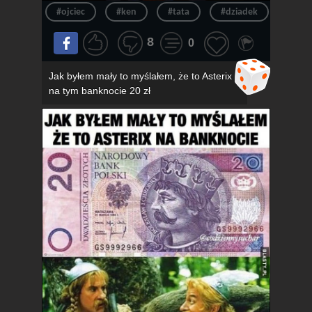
#ojciec
#ken
#tata
#dziadek
#wie
8
0
Jak byłem mały to myślałem, że to Asterix
na tym banknocie 20 zł