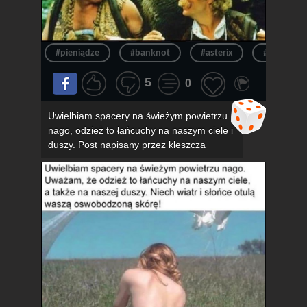
#pieniądze
#banknot
#asterix
#pieniądz
5
0
Uwielbiam spacery na świeżym powietrzu
nago, odzież to łańcuchy na naszym ciele i
duszy. Post napisany przez kleszcza