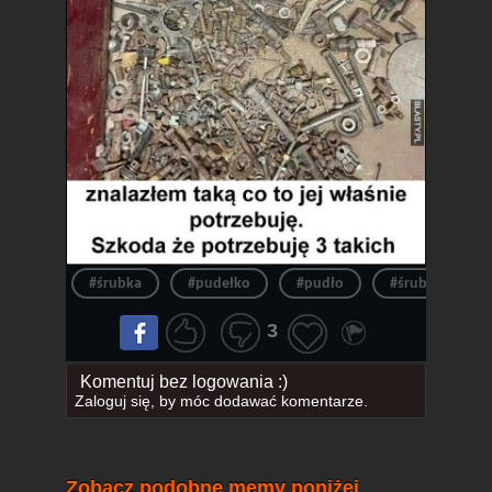
#śrubka
#pudełko
#pudło
#śrubki
3
Komentuj bez logowania :)
Zaloguj się
, by móc dodawać komentarze.
Zobacz podobne memy poniżej