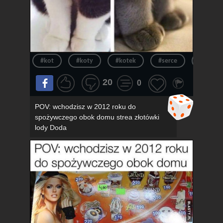
#kot
#koty
#kotek
#serce
#kotki
20
0
POV: wchodzisz w 2012 roku do
spożywczego obok domu strea złotówki
lody Doda