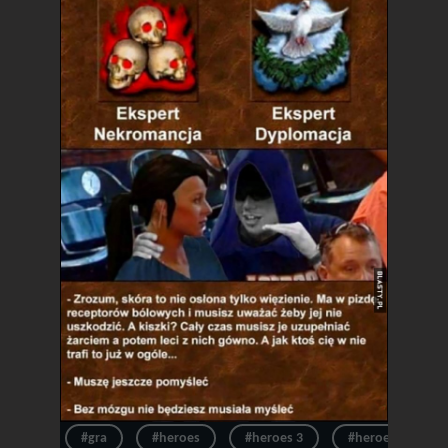
#gra
#heroes
#heroes 3
#heroes of migh