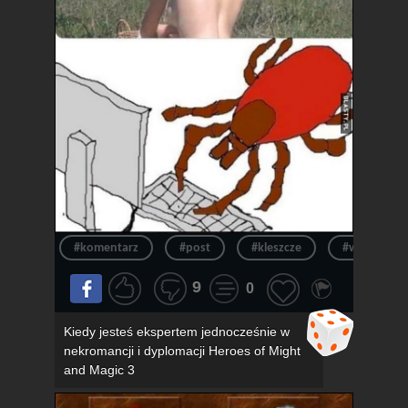
#komentarz
#post
#kleszcze
#wpis
9
0
Kiedy jesteś ekspertem jednocześnie w
nekromancji i dyplomacji Heroes of Might
and Magic 3