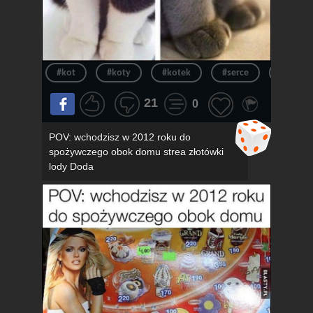
#kot
#koty
#kotek
#serce
#kotki
21
0
POV: wchodzisz w 2012 roku do
spożywczego obok domu strea złotówki
lody Doda