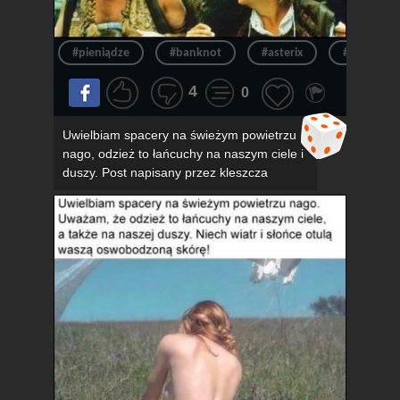
#pieniądze
#banknot
#asterix
#pieniądz
4
0
Uwielbiam spacery na świeżym powietrzu
nago, odzież to łańcuchy na naszym ciele i
duszy. Post napisany przez kleszcza