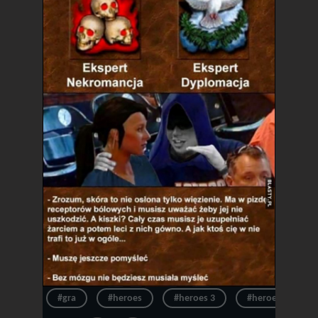
#gra
#heroes
#heroes 3
#heroes of migh