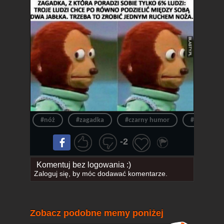
#nóż
#zagadka
#czarny humor
#zagadki
-2
Komentuj bez logowania :)
Zaloguj się
, by móc dodawać komentarze.
Zobacz podobne memy poniżej