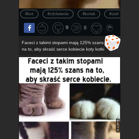
#kot
#zdziwienie
#kotek
#szef
#ur
9
0
Faceci z takimi stopami mają 125% szans
na to, aby skraść serce kobiecie koty kotki