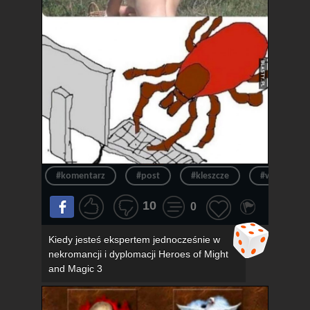
#komentarz
#post
#kleszcze
#wpis
10
0
Kiedy jesteś ekspertem jednocześnie w
nekromancji i dyplomacji Heroes of Might
and Magic 3