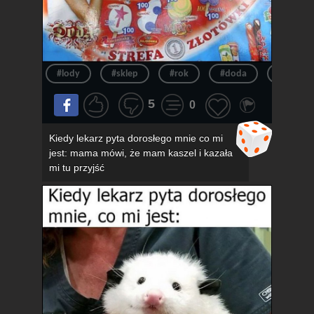
#lody
#sklep
#rok
#doda
#pov
5
0
Kiedy lekarz pyta dorosłego mnie co mi
jest: mama mówi, że mam kaszel i kazała
mi tu przyjść