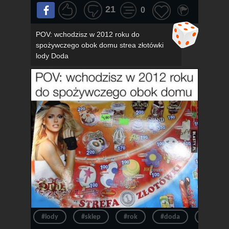
21
0
POV: wchodzisz w 2012 roku do
spożywczego obok domu strea złotówki
lody Doda
#lody
#sklep
#rok
#doda
#pov