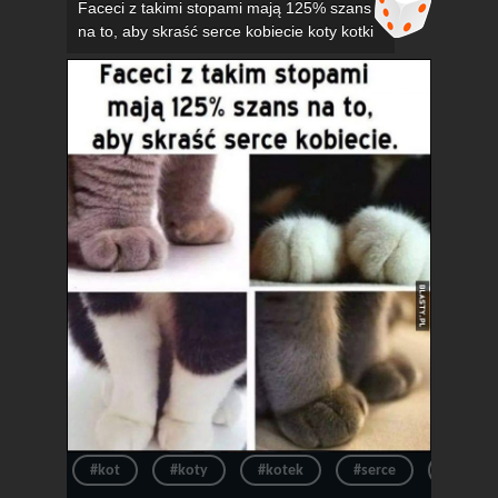
Faceci z takimi stopami mają 125% szans
na to, aby skraść serce kobiecie koty kotki
#kot
#koty
#kotek
#serce
#kotki