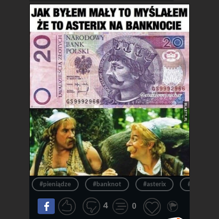
#pieniądze
#banknot
#asterix
#pieniądz
4
0