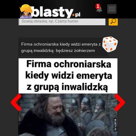
1
Firma ochroniarska kiedy widzi emeryta z
grupą inwalidzką: będziesz żołnierzem
Poprzedni
Nas