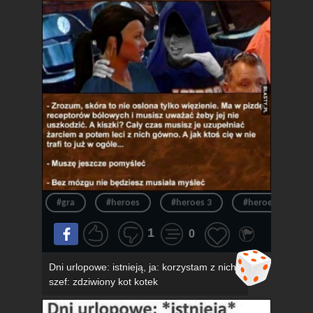
#gra
#heroes
#heroes 3
#heroes of migh
1
0
Dni urlopowe: istnieją, ja: korzystam z nich,
szef: zdziwiony kot kotek