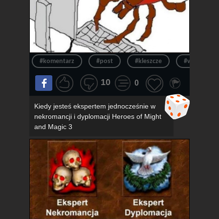
#komentarz
#post
#kleszcze
#wpis
10
0
Kiedy jesteś ekspertem jednocześnie w
nekromancji i dyplomacji Heroes of Might
and Magic 3