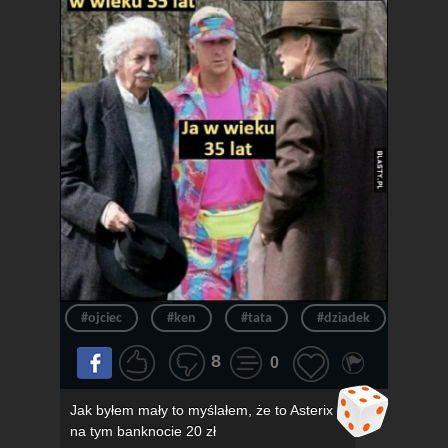
#ojciec
#ken
#tata
#dziadek
#wie
8
0
Jak byłem mały to myślałem, że to Asterix
na tym banknocie 20 zł