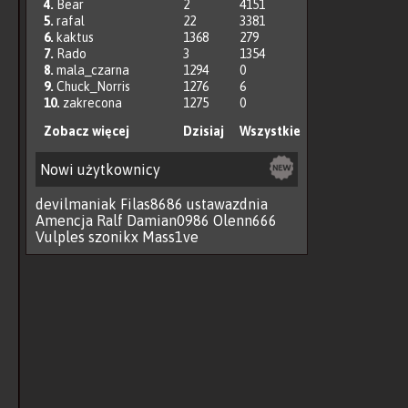
4.
Bear
2
4151
5.
rafal
22
3381
6.
kaktus
1368
279
7.
Rado
3
1354
8.
mala_czarna
1294
0
9.
Chuck_Norris
1276
6
10.
zakrecona
1275
0
Zobacz więcej
Dzisiaj
Wszystkie
Nowi użytkownicy
devilmaniak
Filas8686
ustawazdnia
Amencja
Ralf
Damian0986
Olenn666
Vulples
szonikx
Mass1ve