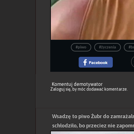
#piwo
#życzenia
#b
Komentuj demotywator
Zaloguj się
, by móc dodawać komentarze.
Wsadzę to piwo Żubr do zamrażalni
schłodziło, bo przeciez nie zapom