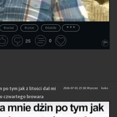
...
#serial
#cytat
#debile
0
25
 po tym jak z litości dał mi
2026-07-01 23:18:38
przez
koko
m o czwartego browara