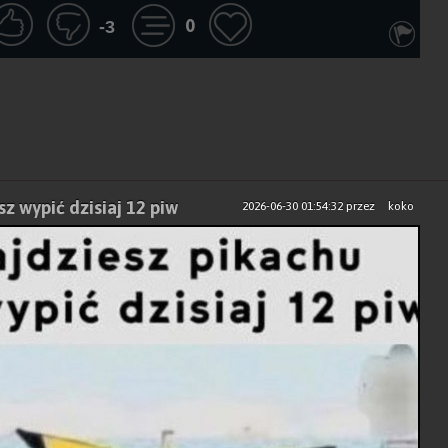
0
-3
sz wypić dzisiaj 12 piw
2026-06-30 01:54:32
przez
koko