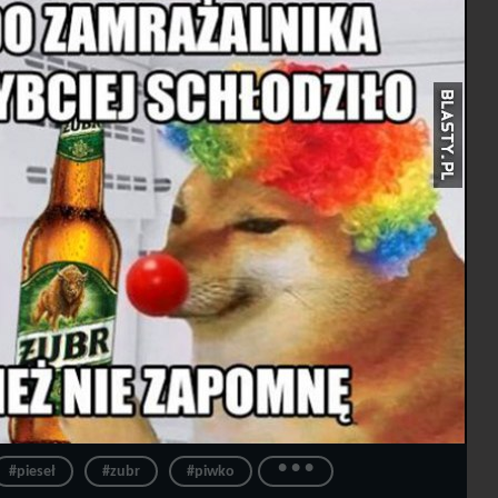
...
#pieseł
#zubr
#piwko