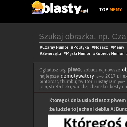
TOP
MEMY
#Czarny Humor
#Polityka
#Nosacz
#Memy
#Zwierzęta
#Męski Humor
#Kobiecy Humor
piwo
ob
Oglądasz tag
, zobacz najnowsze
demotywatory
najlepsze
2017 r. i e
piwo
pinterest, thumblr, twitter i instagram
piwo
jeja, strefa beki, wiocha, chamsko, besty i
Któregoś dnia usiądziesz z piwem 
że ludzie to jechani debile Al Bun