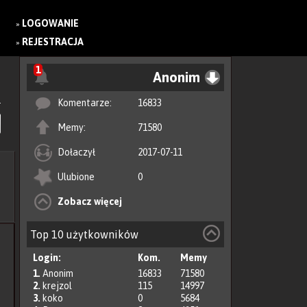
LOGOWANIE
»
REJESTRACJA
»
1
Anonim
Komentarze:
16833
Memy:
71580
Dołaczył
2017-07-11
Ulubione
0
Zobacz więcej
Top 10 użytkowników
Login:
Kom.
Memy
1.
Anonim
16833
71580
2.
krejzol
115
14997
3.
koko
0
5684