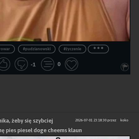
...
rowar
#pudzianowski
#życzenie
0
-1
ka, żeby się szybciej
2026-07-01 23:18:30
przez
koko
nę pies pieseł doge cheems klaun