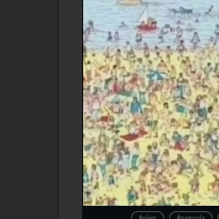
#piwo
#nagroda