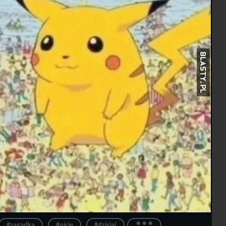
...
#zagadka
#picie
#dzisiaj