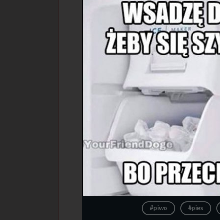
#piwo
#pies