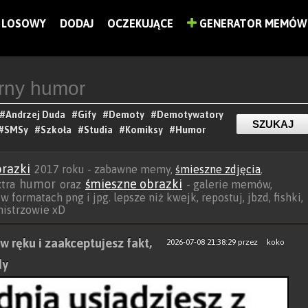
LOSOWY
DODAJ
OCZEKUJĄCE
GENERATOR MEMÓW
#Andrzej Duda
#Gify
#Demoty
#Demotywatory
#SMSy
#Szkoła
#Studia
#Komiksy
#Humor
razki
2017 roku - zabawne memy,
śmieszne zdjęcia
,
humor
śmieszne obrazki
xtra
oraz
- galerie memów,
w formatach png i jpg. lepsze niż kwejk, repostuj, jbzd, fishki,
 mistrzowie xD
w ręku i zaakceptujesz fakt,
2026-07-08 21:38:29
przez
koko
dy