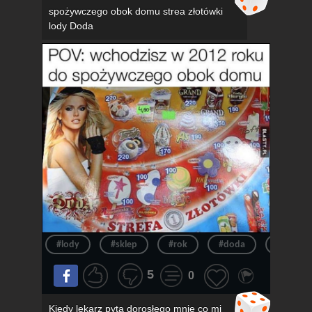
spożywczego obok domu strea złotówki
lody Doda
#lody
#sklep
#rok
#doda
#pov
5
0
Kiedy lekarz pyta dorosłego mnie co mi