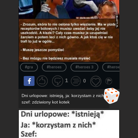
#gra
#heroes
#heroes 3
#heroes of migh
1
0
Dni urlopowe: istnieją, ja: korzystam z nich,
szef: zdziwiony kot kotek