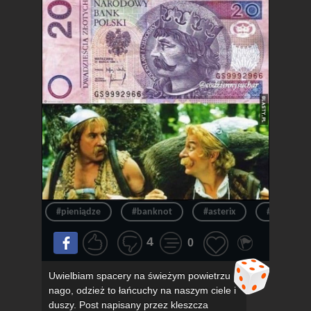
#pieniądze
#banknot
#asterix
#pieniądz
4
0
Uwielbiam spacery na świeżym powietrzu
nago, odzież to łańcuchy na naszym ciele i
duszy. Post napisany przez kleszcza