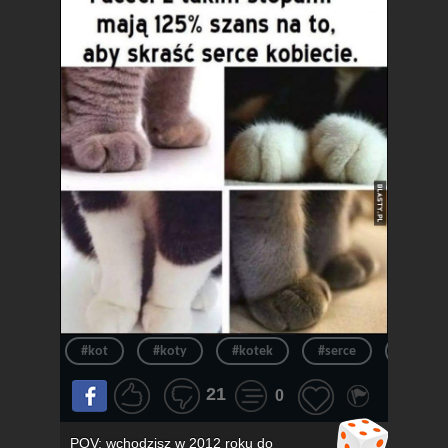
#kot
#koty
#kotek
#serce
#kotki
21
0
POV: wchodzisz w 2012 roku do