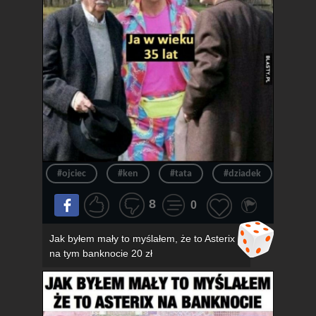
#ojciec
#ken
#tata
#dziadek
#wie
8
0
Jak byłem mały to myślałem, że to Asterix
na tym banknocie 20 zł