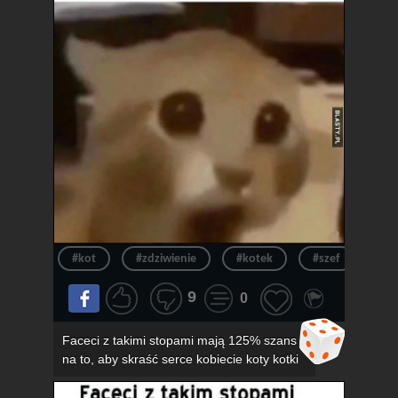
#kot
#zdziwienie
#kotek
#szef
#ur
9
0
Faceci z takimi stopami mają 125% szans
na to, aby skraść serce kobiecie koty kotki