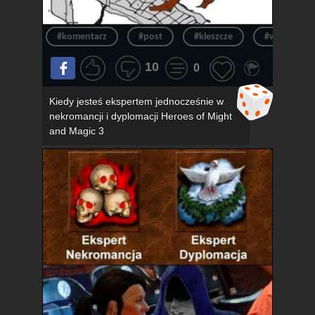
#komentarz
#post
#kleszcze
#wpis
10
0
Kiedy jesteś ekspertem jednocześnie w
nekromancji i dyplomacji Heroes of Might
and Magic 3