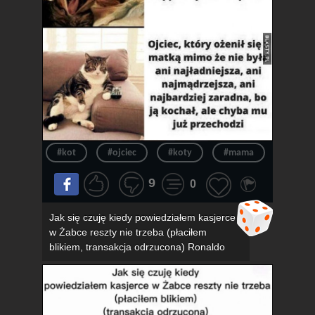
#kot
#ojciec
#koty
#mama
#związ
9
0
Jak się czuję kiedy powiedziałem kasjerce
w Żabce reszty nie trzeba (płaciłem
blikiem, transakcja odrzucona) Ronaldo