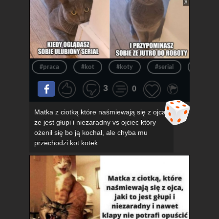
#praca
#kot
#koty
#serial
#kotek
3
0
Matka z ciotką które naśmiewają się z ojca,
że jest głupi i niezaradny vs ojciec który
ożenił się bo ją kochał, ale chyba mu
przechodzi kot kotek