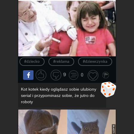
#dziecko
#reklama
#dziewczynka
#okula
9
0
Kot kotek kiedy oglądasz sobie ulubiony
serial i przypominasz sobie, że jutro do
roboty