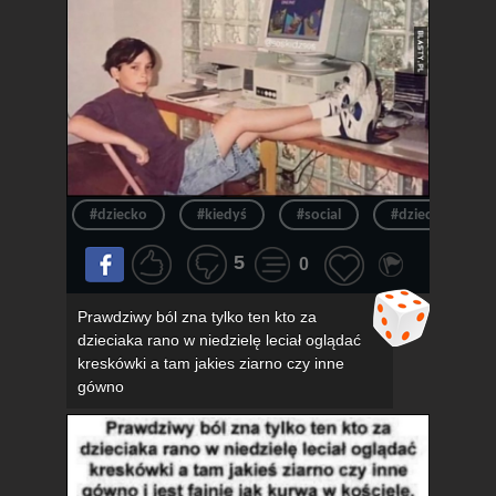
#dziecko
#kiedyś
#social
#dzieciak
5
0
Prawdziwy ból zna tylko ten kto za
dzieciaka rano w niedzielę leciał oglądać
kreskówki a tam jakies ziarno czy inne
gówno