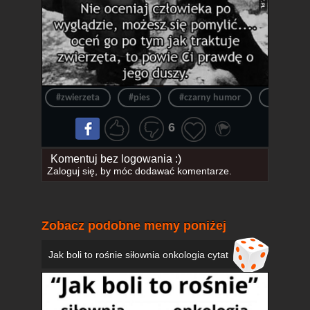
#zwierzeta
#pies
#czarny humor
#psy
6
Komentuj bez logowania :)
Zaloguj się
, by móc dodawać komentarze.
Zobacz podobne memy poniżej
Jak boli to rośnie siłownia onkologia cytat