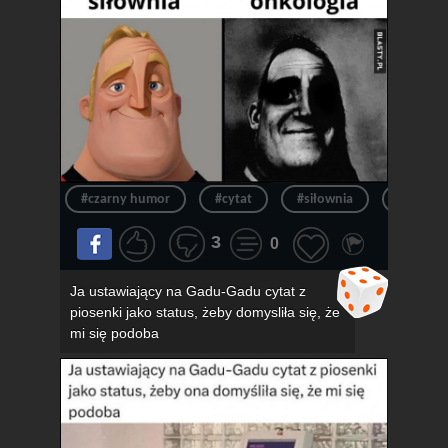
#czarny humor
#cytat
#siłownia
#siłka
3
0
Ja ustawiający na Gadu-Gadu cytat z
piosenki jako status, żeby domysliła się, że
mi się podoba