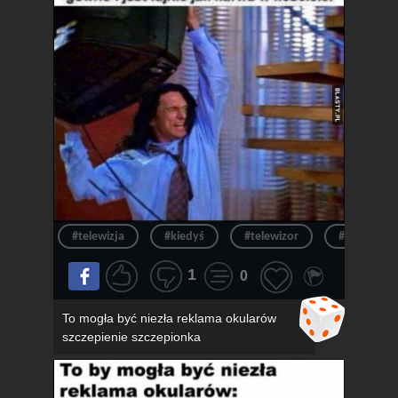
#telewizja
#kiedyś
#telewizor
#ból
1
0
To mogła być niezła reklama okularów
szczepienie szczepionka