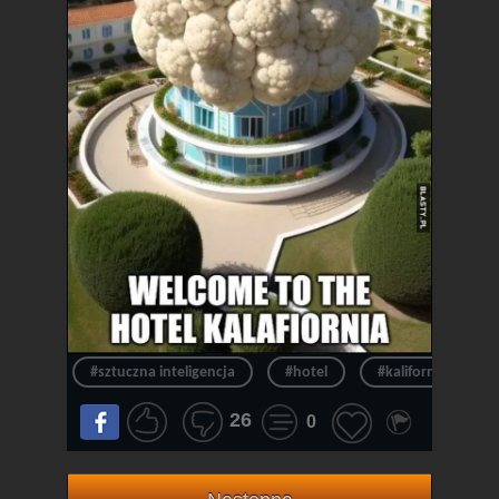
#sztuczna inteligencja
#hotel
#kalifornia
26
0