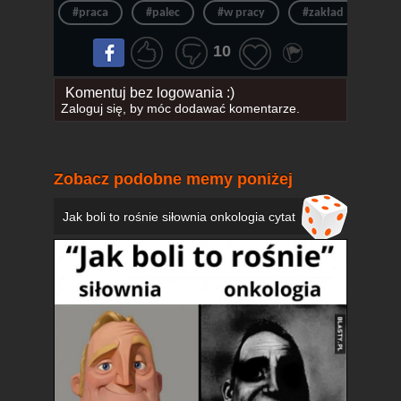
#praca
#palec
#w pracy
#zakład
#ke
10
Komentuj bez logowania :)
Zaloguj się
, by móc dodawać komentarze.
Zobacz podobne memy poniżej
Jak boli to rośnie siłownia onkologia cytat