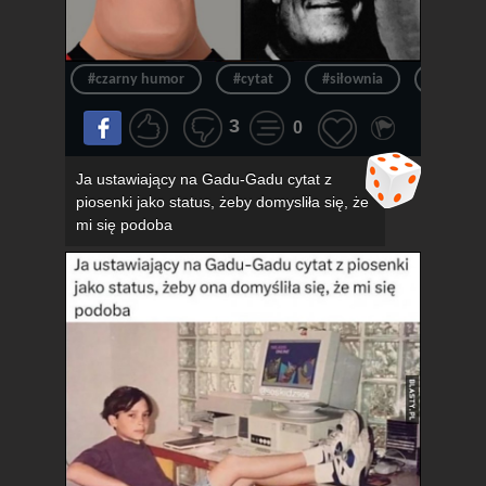
#czarny humor
#cytat
#siłownia
#siłka
3
0
Ja ustawiający na Gadu-Gadu cytat z
piosenki jako status, żeby domysliła się, że
mi się podoba