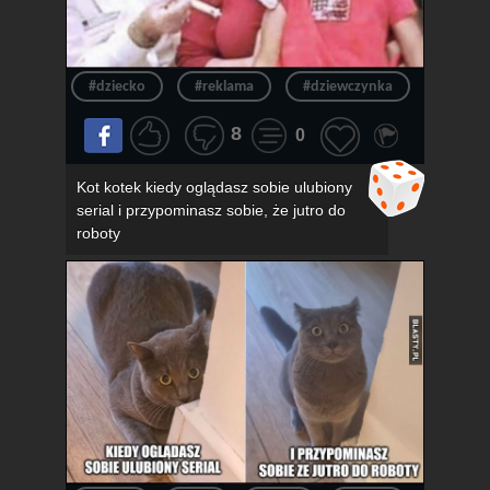
#dziecko
#reklama
#dziewczynka
#okula
8
0
Kot kotek kiedy oglądasz sobie ulubiony
serial i przypominasz sobie, że jutro do
roboty