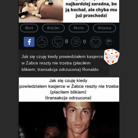
#kot
#ojciec
#koty
#mama
#związ
8
0
Jak się czuję kiedy powiedziałem kasjerce
w Żabce reszty nie trzeba (płaciłem
blikiem, transakcja odrzucona) Ronaldo