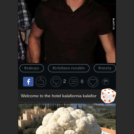
#zakupy
#cristiano ronaldo
#reszta
#ron
2
0
Welcome to the hotel kalafiornia kalafior