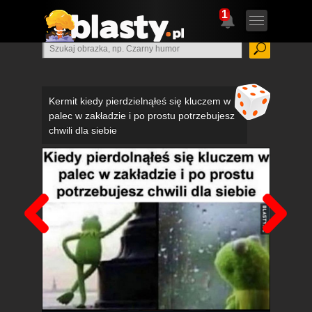
1
Kermit kiedy pierdzielnąłeś się kluczem w
palec w zakładzie i po prostu potrzebujesz
chwili dla siebie
Poprzedni
Nas