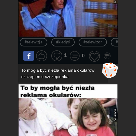
#telewizja
#kiedyś
#telewizor
#ból
1
0
To mogła być niezła reklama okularów
szczepienie szczepionka