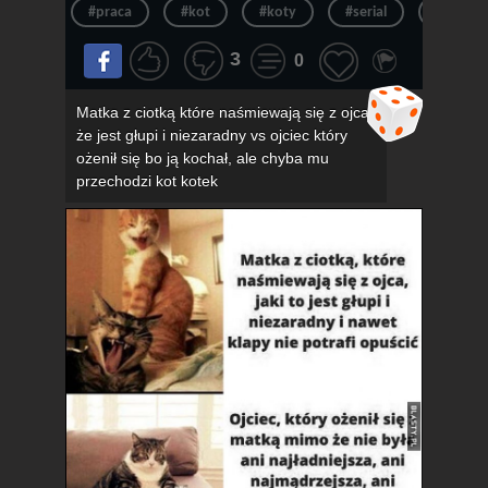
#praca
#kot
#koty
#serial
#kotek
3
0
Matka z ciotką które naśmiewają się z ojca,
że jest głupi i niezaradny vs ojciec który
ożenił się bo ją kochał, ale chyba mu
przechodzi kot kotek