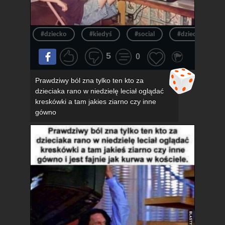
#dziecko
#kiedyś
#social
#dzieciak
5
0
Prawdziwy ból zna tylko ten kto za
dzieciaka rano w niedzielę leciał oglądać
kreskówki a tam jakies ziarno czy inne
gówno