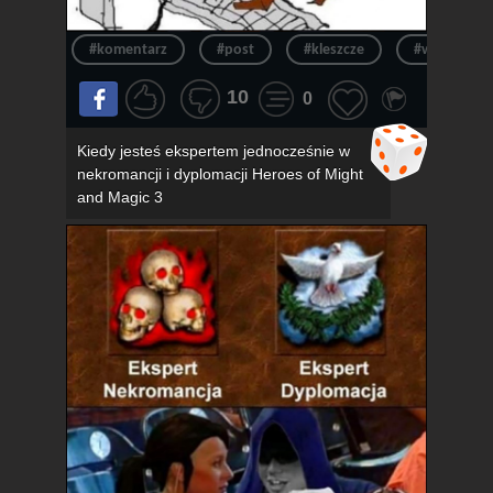
#komentarz
#post
#kleszcze
#wpis
10
0
Kiedy jesteś ekspertem jednocześnie w
nekromancji i dyplomacji Heroes of Might
and Magic 3