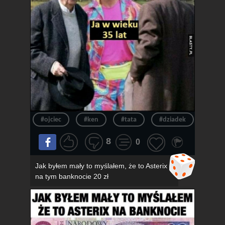
#ojciec
#ken
#tata
#dziadek
#wie
8
0
Jak byłem mały to myślałem, że to Asterix
na tym banknocie 20 zł