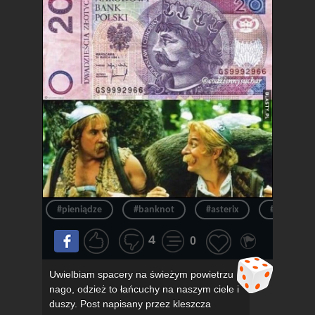
#pieniądze
#banknot
#asterix
#pieniądz
4
0
Uwielbiam spacery na świeżym powietrzu
nago, odzież to łańcuchy na naszym ciele i
duszy. Post napisany przez kleszcza