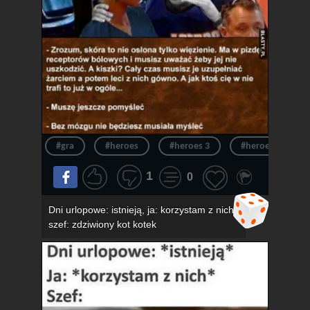
#gra
#heroes
#heroes 3
#heroes of migh
1
0
Dni urlopowe: istnieją, ja: korzystam z nich,
szef: zdziwiony kot kotek