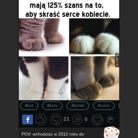
#kot
#koty
#kotek
#serce
#kotki
21
0
POV: wchodzisz w 2012 roku do