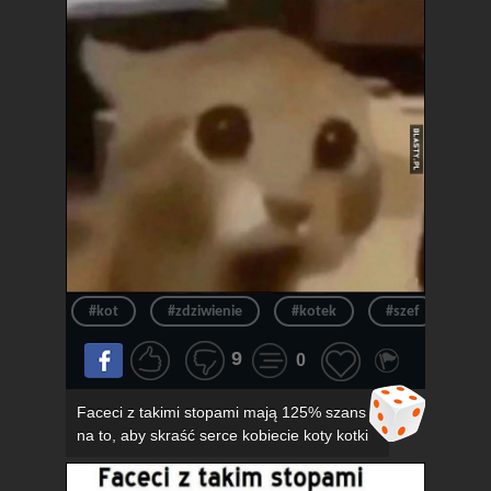
#kot
#zdziwienie
#kotek
#szef
#ur
9
0
Faceci z takimi stopami mają 125% szans
na to, aby skraść serce kobiecie koty kotki