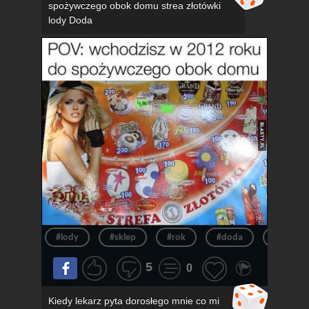
spożywczego obok domu strea złotówki
lody Doda
#lody
#sklep
#rok
#doda
#pov
5
0
Kiedy lekarz pyta dorosłego mnie co mi