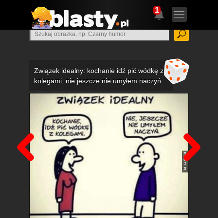
1
Związek idealny: kochanie idź pić wódkę z
kolegami, nie jeszcze nie umyłem naczyń
Poprzedni
Nas