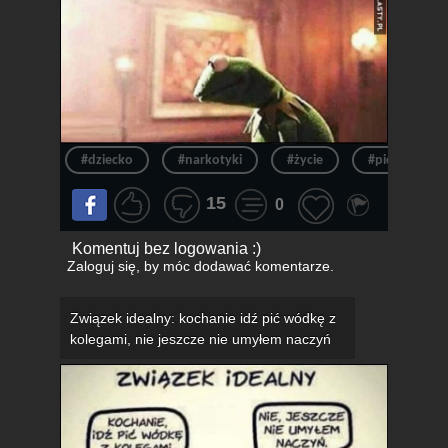
#dziecko
#narkotyki
#życie
#picie
15
0
Komentuj bez logowania :)
Zaloguj się
, by móc dodawać komentarze.
Związek idealny: kochanie idź pić wódkę z
kolegami, nie jeszcze nie umyłem naczyń