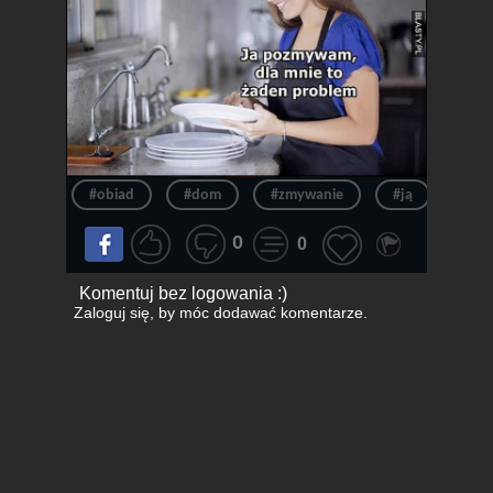
#obiad
#dom
#zmywanie
#ją
#zm
0
0
Komentuj bez logowania :)
Zaloguj się
, by móc dodawać komentarze.