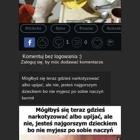
#dziecko
#pies
#mama
#piesek
#w
1
0
Komentuj bez logowania :)
Zaloguj się
, by móc dodawać komentarze.
Mógłbyś się teraz gdzieś narkotyzować
albo upijać, ale nie, jesteś najgorszym
dzieckiem bo nie myjesz po sobie naczyń
kermit