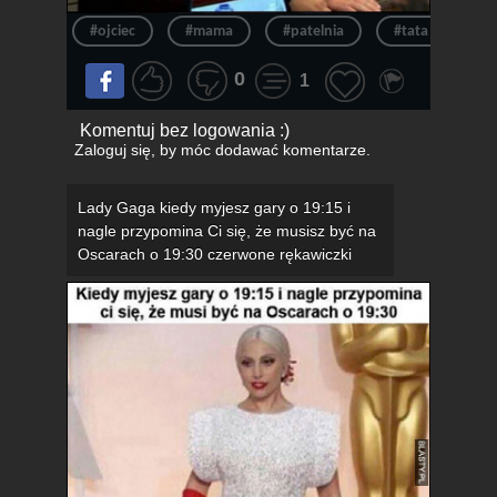
#ojciec
#mama
#patelnia
#tata
#m
0
1
Komentuj bez logowania :)
Zaloguj się
, by móc dodawać komentarze.
Lady Gaga kiedy myjesz gary o 19:15 i
nagle przypomina Ci się, że musisz być na
Oscarach o 19:30 czerwone rękawiczki