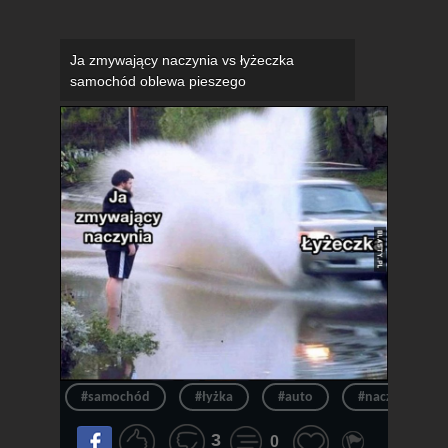
Ja zmywający naczynia vs łyżeczka
samochód oblewa pieszego
#samochód
#łyżka
#auto
#naczynia
3
0