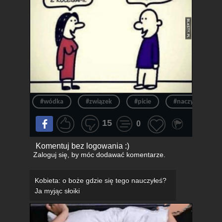
#wódka
#związek
#picie
#naczynia
15
0
Komentuj bez logowania :)
Zaloguj się
, by móc dodawać komentarze.
Kobieta: o boże gdzie się tego nauczyłeś?
Ja myjąc słoiki