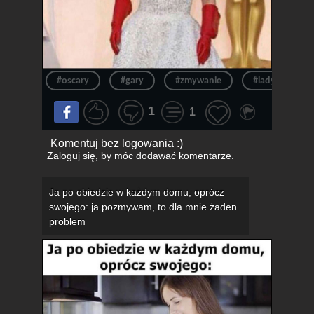
#oscary
#gary
#zmywanie
#lady gaga
1
1
Komentuj bez logowania :)
Zaloguj się
, by móc dodawać komentarze.
Ja po obiedzie w każdym domu, oprócz
swojego: ja pozmywam, to dla mnie żaden
problem