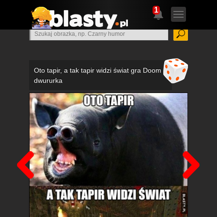
1
Oto tapir, a tak tapir widzi świat gra Doom
dwururka
Poprzedni
Nas