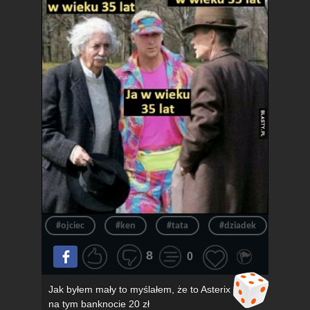
#ojciec
#ken
#tata
#dziadek
#wie
8
0
Jak byłem mały to myślałem, że to Asterix
na tym banknocie 20 zł