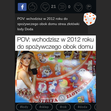
21
0
POV: wchodzisz w 2012 roku do
spożywczego obok domu strea złotówki
lody Doda
#lody
#sklep
#rok
#doda
#pov