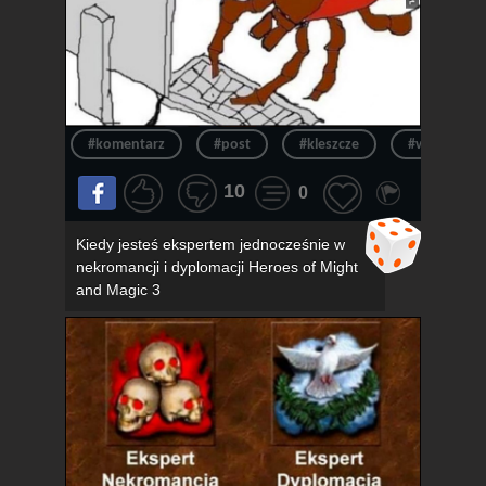
#komentarz
#post
#kleszcze
#wpis
10
0
Kiedy jesteś ekspertem jednocześnie w
nekromancji i dyplomacji Heroes of Might
and Magic 3