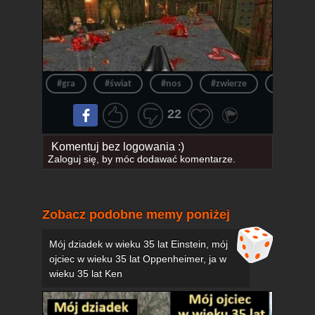
#gra
#świat
#nos
#zwierze
#doom
22
Komentuj bez logowania :)
Zaloguj się
, by móc dodawać komentarze.
Zobacz podobne memy poniżej
Mój dziadek w wieku 35 lat Einstein, mój
ojciec w wieku 35 lat Oppenheimer, ja w
wieku 35 lat Ken