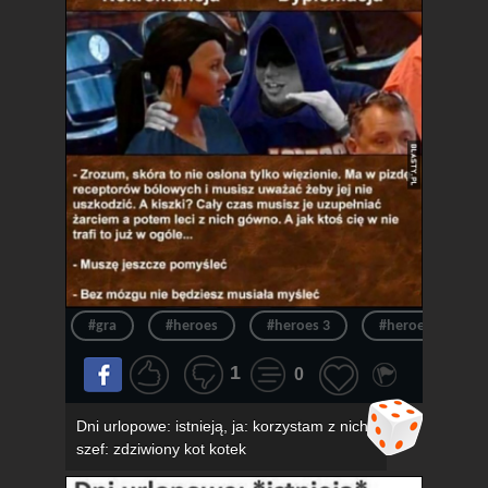
#gra
#heroes
#heroes 3
#heroes of migh
1
0
Dni urlopowe: istnieją, ja: korzystam z nich,
szef: zdziwiony kot kotek