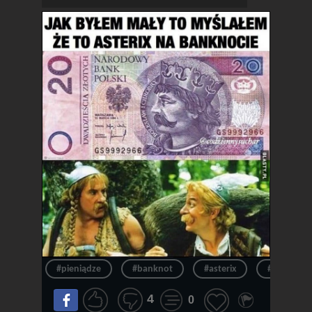
#pieniądze
#banknot
#asterix
#pieniądz
4
0