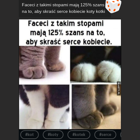
Faceci z takimi stopami mają 125% szans
na to, aby skraść serce kobiecie koty kotki
#kot
#koty
#kotek
#serce
#kotki