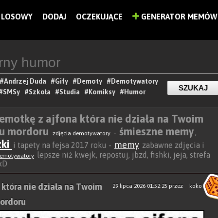
LOSOWY
DODAJ
OCZEKUJĄCE
GENERATOR MEMÓW
#Andrzej Duda
#Gify
#Demoty
#Demotywatory
#SMSy
#Szkoła
#Studia
#Komiksy
#Humor
 emotkę z ajfona która nie działa na Twoim
yku mordoru
śmieszne memy
-
,
zdjęcia demotywatory
zki
memy
i tapety na fejsa 2017 roku -
zabawne zdjęcia i
lepsze niż kwejk, repostuj, jbzd, fishki, jeja, strefa
emotywatory
 xD
 która nie działa na Twoim
29 lipca 2026 01:52:25
przez
koko
mordoru