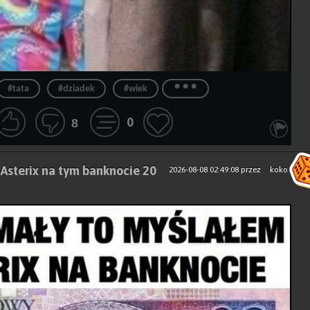
...
#tata
#dziadek
#wiek
0
8
 Asterix na tym banknocie 20
2026-08-08 02:49:08
przez
koko