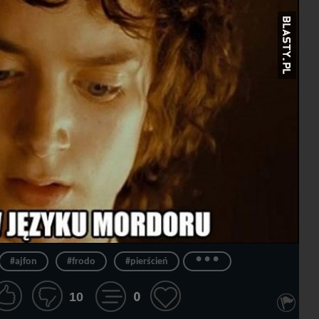
...
#ajfon
#frodo
#pierścień
0
10