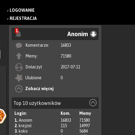
LOGOWANIE
»
REJESTRACJA
»
1
Anonim
Komentarze:
16833
Memy:
71580
Dołaczył
2017-07-11
Ulubione
0
Zobacz więcej
Top 10 użytkowników
Login:
Kom.
Memy
1.
Anonim
16833
71580
2.
krejzol
115
14997
3.
koko
0
5684