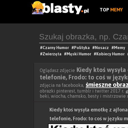
TOP
MEMY
#Czarny Humor
#Polityka
#Nosacz
#Memy
#Zwierzęta
#Męski Humor
#Kobiecy Humor
Kiedy ktoś wysyła
Oglądasz zdjęcie
telefonie, Frodo: to coś w jęz
śmieszne obra
zdjęcia na facebooka,
obrazki pinterest, tumblr i twitter 2017 r.
d
beki, wiocha, chamsko, besty i mistrzowie
Kiedy ktoś wysyła emotkę z ajfona
telefonie, Frodo: to coś w języku 