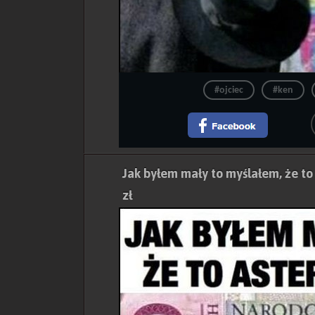
#ojciec
#ken
Jak byłem mały to myślałem, że to
zł