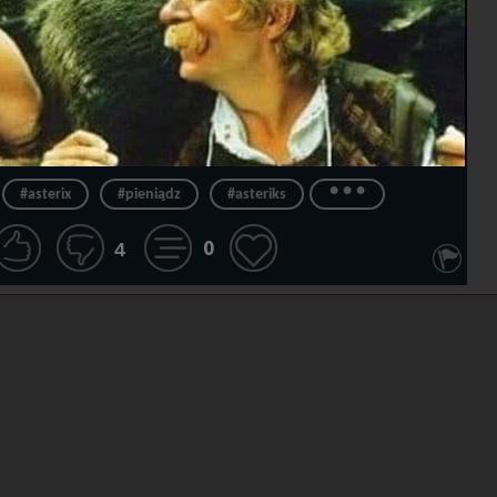
...
#asterix
#pieniądz
#asteriks
0
4