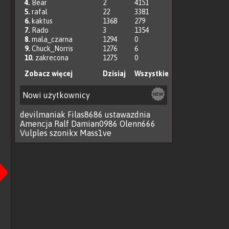
4.
Bear
2
4151
5.
rafal
22
3381
6.
kaktus
1368
279
7.
Rado
3
1354
8.
mala_czarna
1294
0
9.
Chuck_Norris
1276
6
10.
zakrecona
1275
0
Zobacz więcej
Dzisiaj
Wszystkie
Nowi użytkownicy
devilmaniak
Filas8686
ustawazdnia
Amencja
Ralf
Damian0986
Olenn666
Vulples
szonikx
Mass1ve
Następna