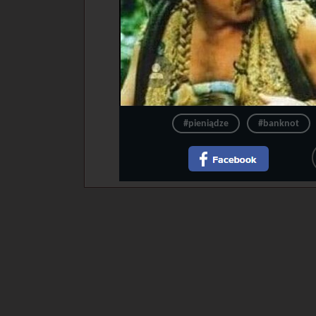
#pieniądze
#banknot