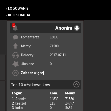
LOGOWANIE
»
REJESTRACJA
»
1
Anonim
Komentarze:
16833
Memy:
71580
Dołaczył
2017-07-11
Ulubione
0
Zobacz więcej
Top 10 użytkowników
Login:
Kom.
Memy
1.
Anonim
16833
71580
2.
krejzol
115
14997
3.
koko
0
5684