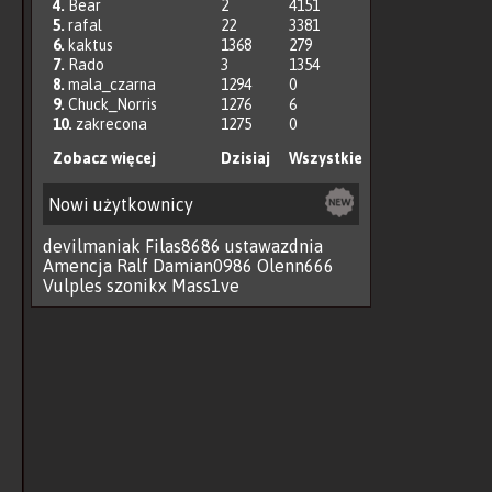
4.
Bear
2
4151
5.
rafal
22
3381
6.
kaktus
1368
279
7.
Rado
3
1354
8.
mala_czarna
1294
0
9.
Chuck_Norris
1276
6
10.
zakrecona
1275
0
Zobacz więcej
Dzisiaj
Wszystkie
Nowi użytkownicy
devilmaniak
Filas8686
ustawazdnia
Amencja
Ralf
Damian0986
Olenn666
Vulples
szonikx
Mass1ve