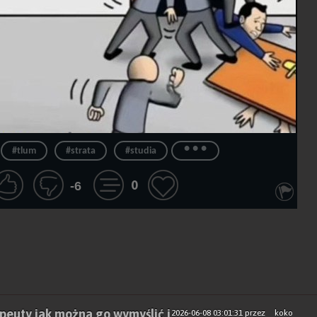
...
#tlum
#strata
#studia
0
-6
apeuty jak można go wymyślić i
2026-06-08 03:01:31
przez
koko