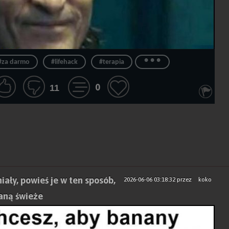
...
#za darmo
#lifehack
#terapia
0
11
iały, powieś je w ten sposób,
2026-06-06 03:18:32
przez
koko
taną świeże