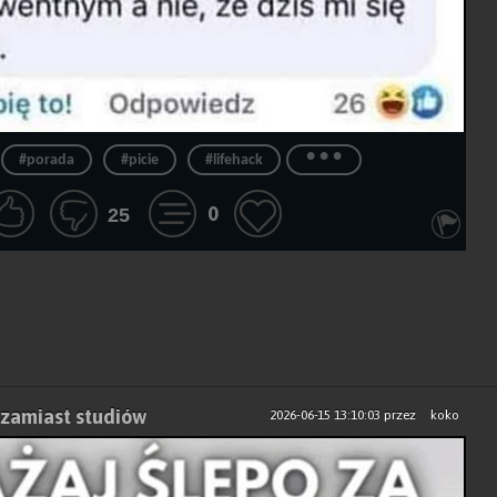
...
#porada
#picie
#lifehack
0
25
 zamiast studiów
2026-06-15 13:10:03
przez
koko