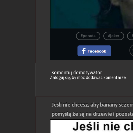
#porada
#joker
Komentuj demotywator
Zaloguj się
, by móc dodawać komentarze.
Jeśli nie chcesz, aby banany sczern
pomyślą że są na drzewie i pozos