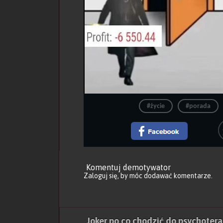
#życie
#porada
Komentuj demotywator
Zaloguj się
, by móc dodawać komentarze.
Joker po co chodzić do psychoter