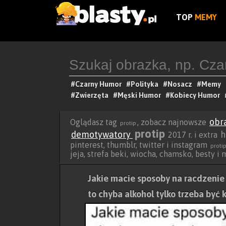
TOP
MEMY
#Czarny Humor
#Polityka
#Nosacz
#Memy
#Zwierzęta
#Męski Humor
#Kobiecy Humor
obr
Oglądasz tag
, zobacz najnowsze
protip
protip
demotywatory
h
2017 r. i extra
pinterest, thumblr, twitter i instagram
proti
jeja, strefa beki, wiocha, chamsko, besty i
Jakie macie sposoby na racdzenie
to chyba alkohol tylko trzeba być 