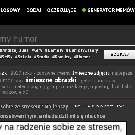
LOSOWY
DODAJ
OCZEKUJĄCE
GENERATOR MEMÓW
#Andrzej Duda
#Gify
#Demoty
#Demotywatory
#SMSy
#Szkoła
#Studia
#Komiksy
#Humor
azki
2017 roku - zabawne memy,
śmieszne zdjęcia
, najlepsze
śmieszne obrazki
umor
oraz
- galerie memów,
w formatach png i jpg. lepsze niż kwejk, repostuj, jbzd, fishki,
p
 mistrzowie xD
 sobie ze stresem? Najlepszy
2026-06-16 03:09:22
przez
koko
konsekwentnym, a nie że dziś mi się nie chce