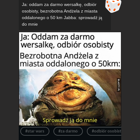
Ja: oddam za darmo wersalkę, odbiór
osobisty, bezrobotna Andżela z miasta
oddalonego o 50 km Jabba: sprowadź ją
do mnie
#star wars
#za darmo
#odbiór osobisty
#