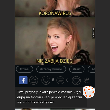
#izrael
#czarny humor
#żart
#dowcip
6
0
Twój przyszły lekarz pewnie właśnie kręci
dupą na tiktoku i vapuje więc lepiej zacznij
się już zdrowo odżywiać