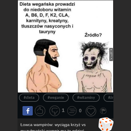
#dieta
#weganie
#witaminy
#źródło
1
0
Łowca wampirów: wyciąga krzyż vs
muzułmański wampir ma to gdzieś