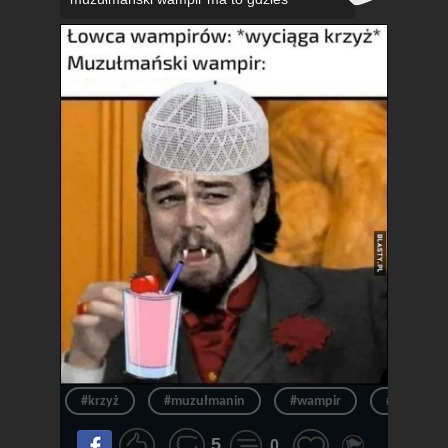
#krzyż
#muzułmanin
#wampir
#muzułma
5
0