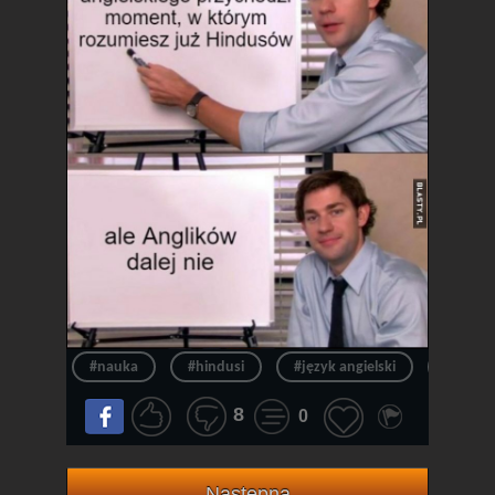
#nauka
#hindusi
#język angielski
#angiel
8
0
Następna