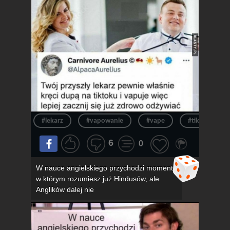
#lekarz
#vapowanie
#vape
#tik tok
6
0
W nauce angielskiego przychodzi moment,
w którym rozumiesz już Hindusów, ale
Anglików dalej nie