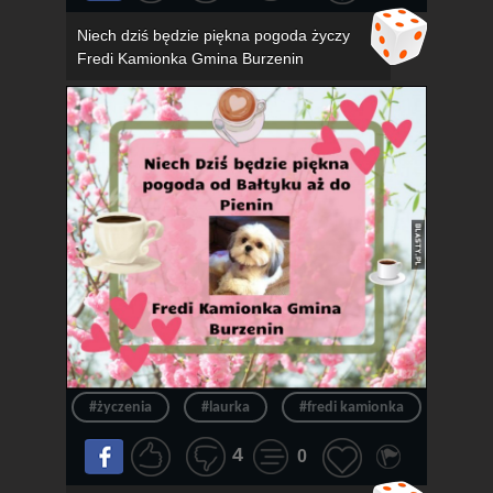
Niech dziś będzie piękna pogoda życzy
Fredi Kamionka Gmina Burzenin
#życzenia
#laurka
#fredi kamionka
#gmin
4
0