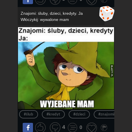
Znajomi: śluby, dzieci, kredyty. Ja
Włóczykij: wywalone mam
#ślub
#kredyt
#dzieci
#znajomi
#k
4
0