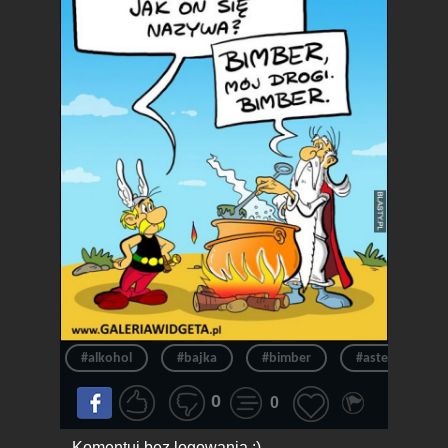
#alkohol
#bajka
#bimber
#asterix
0
0
Komentuj bez logowania :)