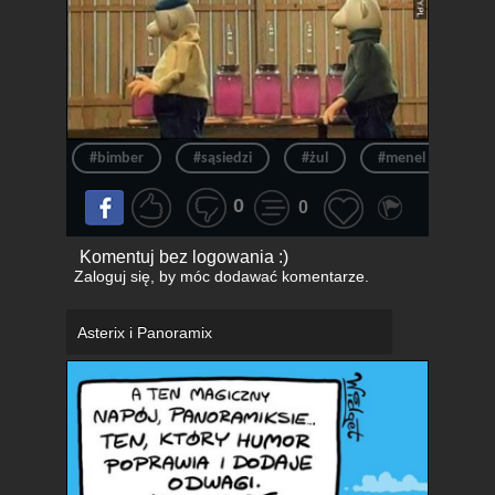
#bimber
#sąsiedzi
#żul
#menel
#k
0
0
Komentuj bez logowania :)
Zaloguj się
, by móc dodawać komentarze.
Asterix i Panoramix