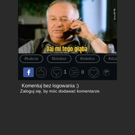
#babcia
#bimber
#telefon
#dziadek
1
0
Komentuj bez logowania :)
Zaloguj się
, by móc dodawać komentarze.