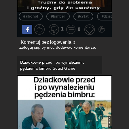
#alkohol
#bimber
#cytat
#dziadek
1
0
Komentuj bez logowania :)
Zaloguj się
, by móc dodawać komentarze.
Dziadkowie przed i po wynalezieniu
pędzienia bimbru Squid Game