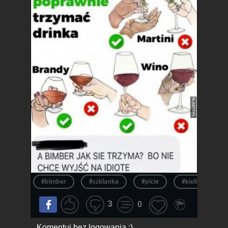
#bimber
#szklanka
#picie
#kieliszek
3
0
Komentuj bez logowania :)