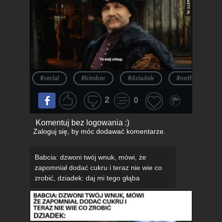
#serial
#bimber
#dziadek
#netflix
2
0
Komentuj bez logowania :)
Zaloguj się
, by móc dodawać komentarze.
Babcia: dzwoni twój wnuk, mówi, że
zapomniał dodać cukru i teraz nie wie co
zrobić, dziadek: daj mi tego głąba