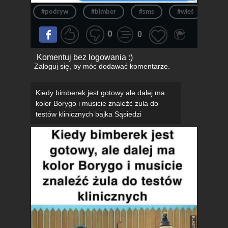
#podryw
#bimber
#sms
#wieś
#s
0
0
Komentuj bez logowania :)
Zaloguj się
, by móc dodawać komentarze.
Kiedy bimberek jest gotowy ale dalej ma
kolor Borygo i musicie znaleźć żula do
testów klinicznych bajka Sąsiedzi