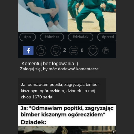
#po
#bimber
#dziadek
#przed
#dz
2
0
Komentuj bez logowania :)
Zaloguj się
, by móc dodawać komentarze.
Ja: odmawiam popitki, zagryzając bimber
kiszonym ogóreczkiem, dziadek: to mój
chłop 1670 serial