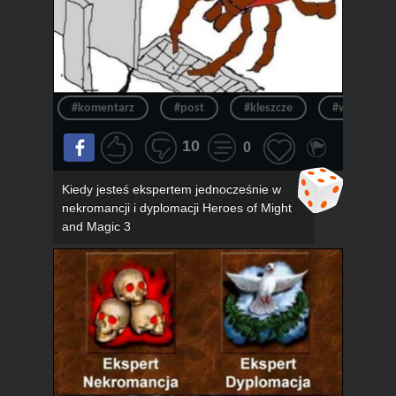
#komentarz
#post
#kleszcze
#wpis
10
0
Kiedy jesteś ekspertem jednocześnie w
nekromancji i dyplomacji Heroes of Might
and Magic 3