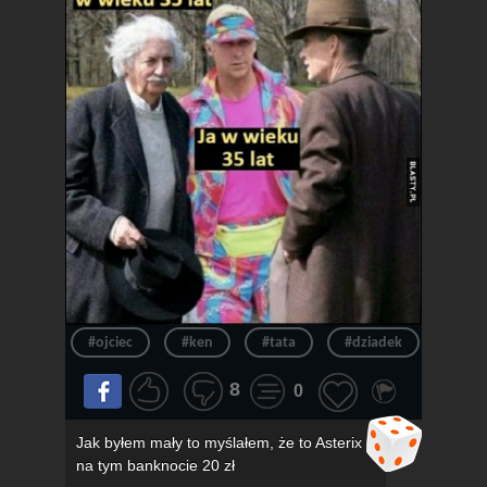
#ojciec
#ken
#tata
#dziadek
#wie
8
0
Jak byłem mały to myślałem, że to Asterix
na tym banknocie 20 zł