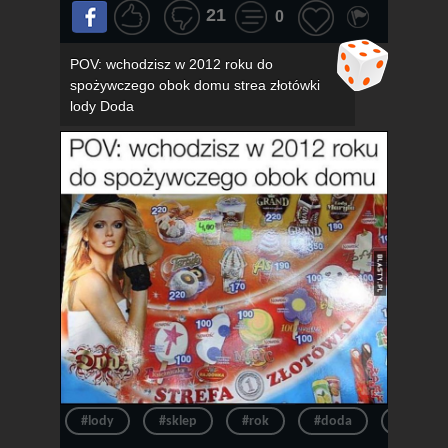
21
0
POV: wchodzisz w 2012 roku do
spożywczego obok domu strea złotówki
lody Doda
#lody
#sklep
#rok
#doda
#pov