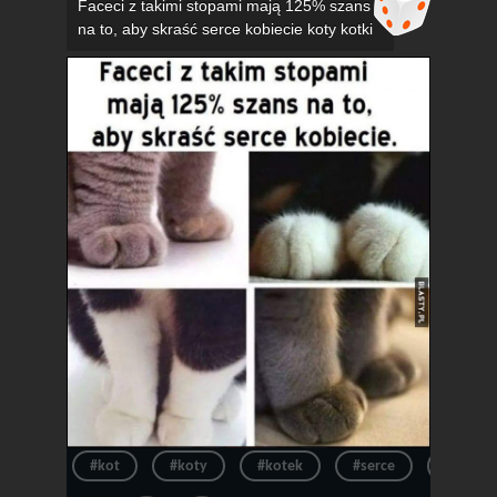
Faceci z takimi stopami mają 125% szans
na to, aby skraść serce kobiecie koty kotki
#kot
#koty
#kotek
#serce
#kotki