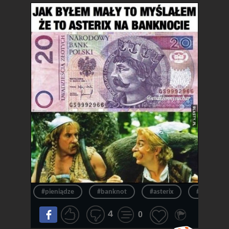
#pieniądze
#banknot
#asterix
#pieniądz
4
0