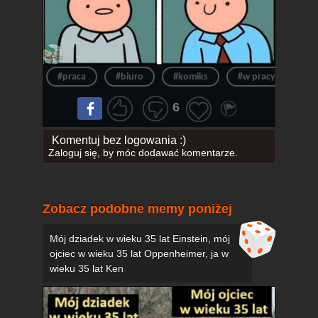
#praca
#biuro
#komiks
#w pracy
#z
6
Komentuj bez logowania :)
Zaloguj się
, by móc dodawać komentarze.
Zobacz podobne memy poniżej
Mój dziadek w wieku 35 lat Einstein, mój
ojciec w wieku 35 lat Oppenheimer, ja w
wieku 35 lat Ken