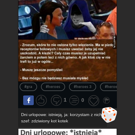
#gra
#heroes
#heroes 3
#heroes of migh
1
0
Dni urlopowe: istnieją, ja: korzystam z nich,
szef: zdziwiony kot kotek