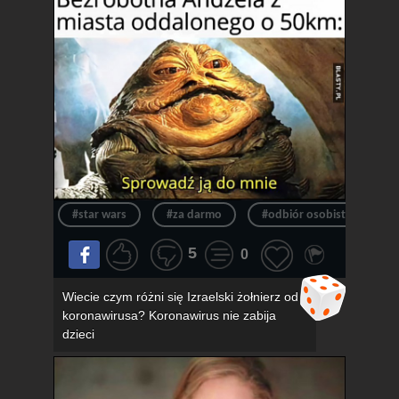
#star wars
#za darmo
#odbiór osobisty
#
5
0
Wiecie czym różni się Izraelski żołnierz od
koronawirusa? Koronawirus nie zabija
dzieci