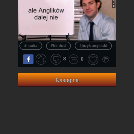
#nauka
#hindusi
#język angielski
#angiel
8
0
Następna