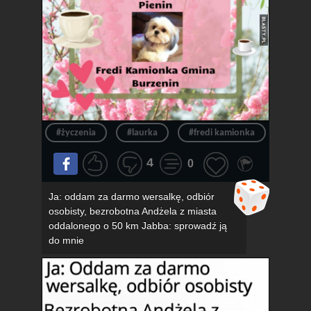
#życzenia
#laurka
#fredi kamionka
#gmin
4
0
Ja: oddam za darmo wersalkę, odbiór
osobisty, bezrobotna Andżela z miasta
oddalonego o 50 km Jabba: sprowadź ją
do mnie