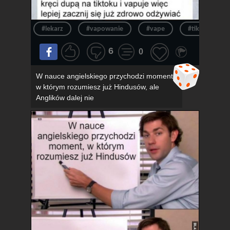
#lekarz
#vapowanie
#vape
#tik tok
6
0
W nauce angielskiego przychodzi moment,
w którym rozumiesz już Hindusów, ale
Anglików dalej nie