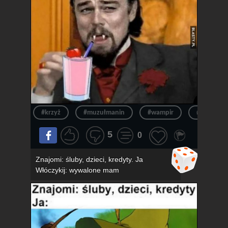
#krzyż
#muzułmanin
#wampir
#muzułma
5
0
Znajomi: śluby, dzieci, kredyty. Ja
Włóczykij: wywalone mam