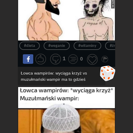
#dieta
#weganie
#witaminy
#źródło
1
0
Łowca wampirów: wyciąga krzyż vs
muzułmański wampir ma to gdzieś