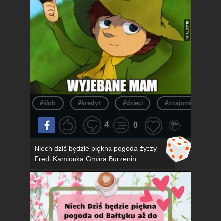
#ślub
#kredyt
#dzieci
#znajomi
#k
4
0
Niech dziś będzie piękna pogoda życzy
Fredi Kamionka Gmina Burzenin