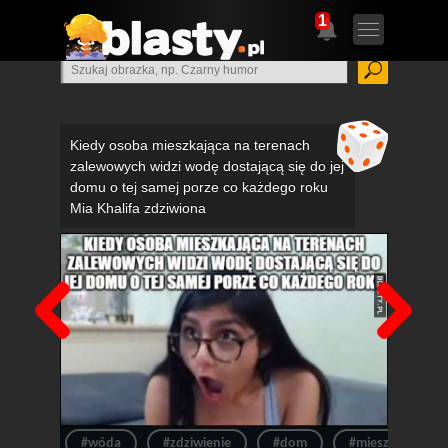
1
Kiedy osoba mieszkająca na terenach
zalewowych widzi wodę dostającą się do jej
domu o tej samej porze co każdego roku
Mia Khalifa zdziwiona
Poprzedni
Nas
#wóda
#zdziwienie
#dom
#mieszkanie