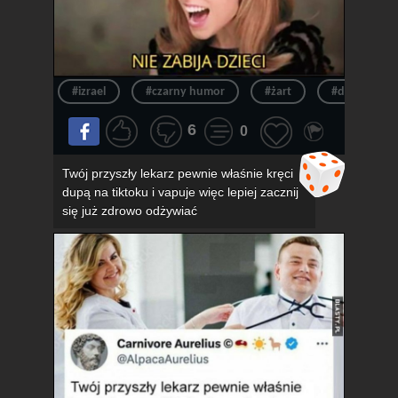
#izrael
#czarny humor
#żart
#dowcip
6
0
Twój przyszły lekarz pewnie właśnie kręci
dupą na tiktoku i vapuje więc lepiej zacznij
się już zdrowo odżywiać