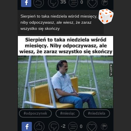
35
0
Sierpień to taka niedziela wśród miesięcy,
niby odpoczywasz, ale wiesz, że zaraz
wszystko się skończy
#odpoczynek
#miesiąc
#niedziela
#konie
-2
0