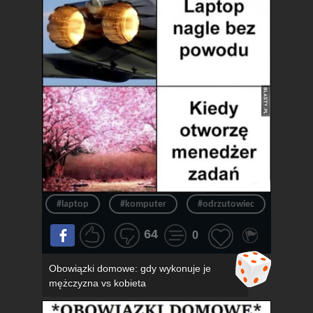
#laptop
#komputer
#odrzutowiec
#chło
64
0
Obowiązki domowe: gdy wykonuje je
mężczyzna vs kobieta