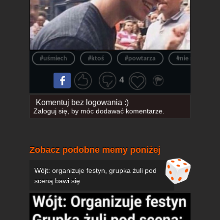
#uśmiech
#ktoś
#powtarza
#nie słyszy
4
Komentuj bez logowania :)
Zaloguj się
, by móc dodawać komentarze.
Zobacz podobne memy poniżej
Wójt: organizuje festyn, grupka żuli pod
sceną bawi się