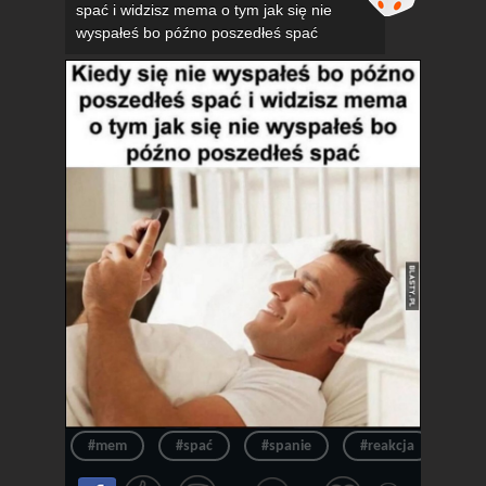
spać i widzisz mema o tym jak się nie
wyspałeś bo późno poszedłeś spać
#mem
#spać
#spanie
#reakcja
#n