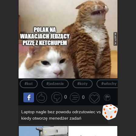
#kot
#jedzenie
#koty
#włochy
#pi
0
0
Laptop nagle bez powodu odrzutowiec vs
kiedy otworzę menedżer zadań