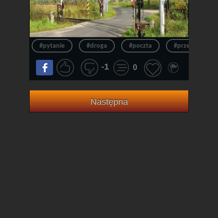
#pytanie
#droga
#poczta
#przepraszam
-1
0
Następna