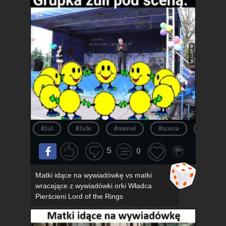
#żul
#żule
#menel
#scena
#menel
5
0
Matki idące na wywiadówkę vs matki
wracające z wywiadówki orki Władca
Pierścieni Lord of the Rings