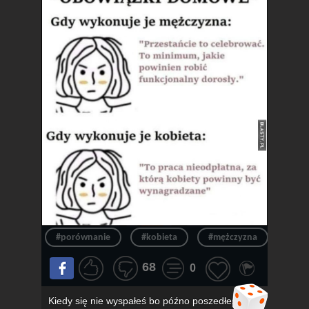
#porównanie
#kobieta
#mężczyzna
#obo
68
0
Kiedy się nie wyspałeś bo późno poszedłeś