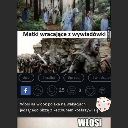
#po
#matka
#przed
#władca pierścieni
25
0
Włosi na widok polaka na wakacjach
jedzącego pizzę z ketchupem kot krzywi się