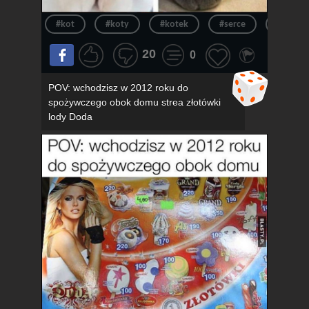
#kot
#koty
#kotek
#serce
#kotki
20
0
POV: wchodzisz w 2012 roku do
spożywczego obok domu strea złotówki
lody Doda