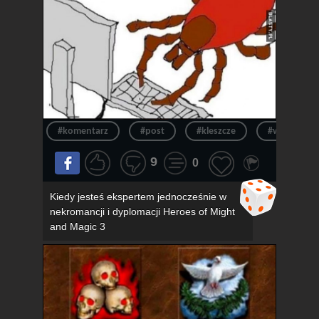
#komentarz
#post
#kleszcze
#wpis
9
0
Kiedy jesteś ekspertem jednocześnie w
nekromancji i dyplomacji Heroes of Might
and Magic 3