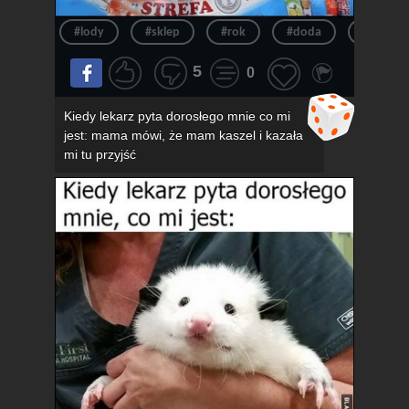
#lody
#sklep
#rok
#doda
#pov
5
0
Kiedy lekarz pyta dorosłego mnie co mi
jest: mama mówi, że mam kaszel i kazała
mi tu przyjść