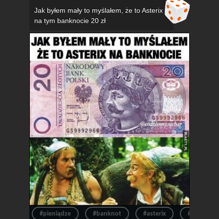
Jak byłem mały to myślałem, że to Asterix
na tym banknocie 20 zł
#pieniądze
#banknot
#asterix
#pieniądz