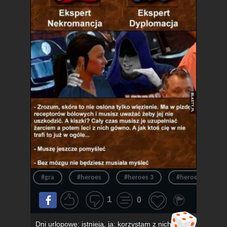
#gra
#heroes
#heroes 3
#heroes of migh
1
0
Dni urlopowe: istnieją, ja: korzystam z nich,