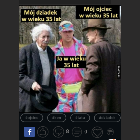
#ojciec
#ken
#tata
#dziadek
#wie
8
0