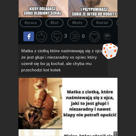
#praca
#kot
#koty
#serial
#kotek
3
0
Matka z ciotką które naśmiewają się z ojca,
że jest głupi i niezaradny vs ojciec który
ożenił się bo ją kochał, ale chyba mu
przechodzi kot kotek