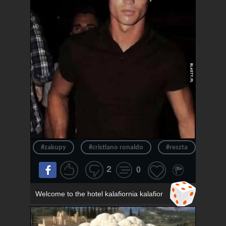
#zakupy
#cristiano ronaldo
#reszta
#ron
2
0
Welcome to the hotel kalafiornia kalafior