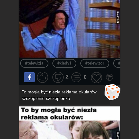
#telewizja
#kiedyś
#telewizor
#ból
2
0
To mogła być niezła reklama okularów
szczepienie szczepionka