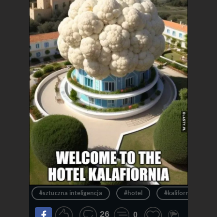
#sztuczna inteligencja
#hotel
#kalifornia
26
0