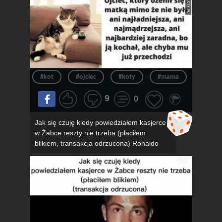
#kot
#ojciec
#koty
#mama
#związ
9
0
Jak się czuję kiedy powiedziałem kasjerce
w Żabce reszty nie trzeba (płaciłem
blikiem, transakcja odrzucona) Ronaldo