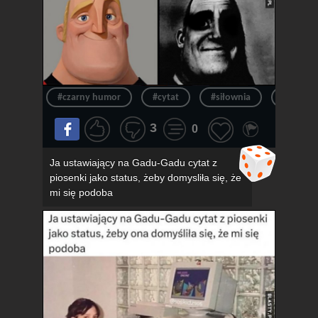
#czarny humor
#cytat
#siłownia
#siłka
3
0
Ja ustawiający na Gadu-Gadu cytat z
piosenki jako status, żeby domysliła się, że
mi się podoba