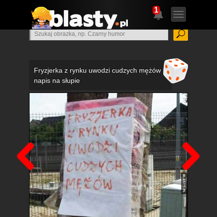
1
Fryzjerka z rynku uwodzi cudzych mężów
napis na słupie
Poprzedni
Nas