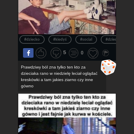
#dziecko
#kiedyś
#social
#dzieciak
5
0
Prawdziwy ból zna tylko ten kto za
dzieciaka rano w niedzielę leciał oglądać
kreskówki a tam jakies ziarno czy inne
gówno