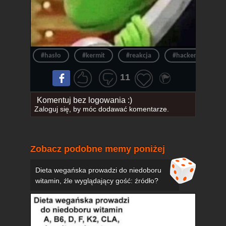
#hasło
#kermit
#reakcja
#hacker
#h
11
Komentuj bez logowania :)
Zaloguj się
, by móc dodawać komentarze.
Zobacz podobne memy poniżej
Dieta wegańska prowadzi do niedoboru
witamin, źle wyglądający gość: źródło?