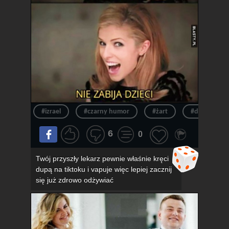
#izrael
#czarny humor
#żart
#dowcip
6
0
Twój przyszły lekarz pewnie właśnie kręci
dupą na tiktoku i vapuje więc lepiej zacznij
się już zdrowo odżywiać