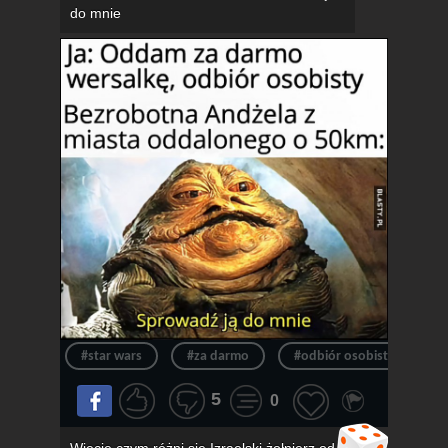
do mnie
#star wars
#za darmo
#odbiór osobisty
#
5
0
Wiecie czym różni się Izraelski żołnierz od