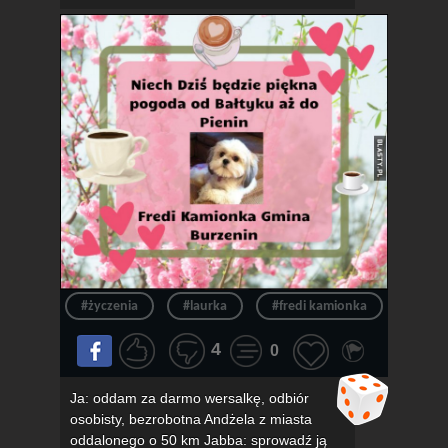
#życzenia
#laurka
#fredi kamionka
#gmin
4
0
Ja: oddam za darmo wersalkę, odbiór
osobisty, bezrobotna Andżela z miasta
oddalonego o 50 km Jabba: sprowadź ją