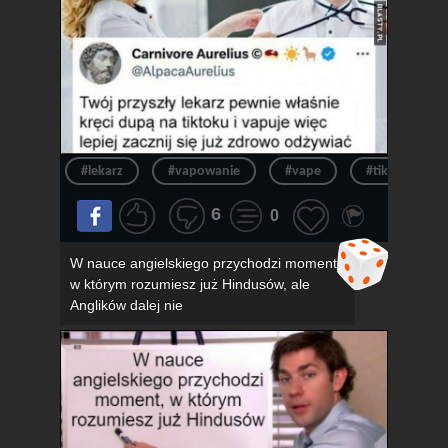
#lekarz
#vapowanie
#vape
#tik tok
6
0
W nauce angielskiego przychodzi moment,
w którym rozumiesz już Hindusów, ale
Anglików dalej nie