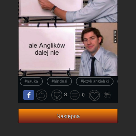
#nauka
#hindusi
#język angielski
#angiel
8
0
Następna