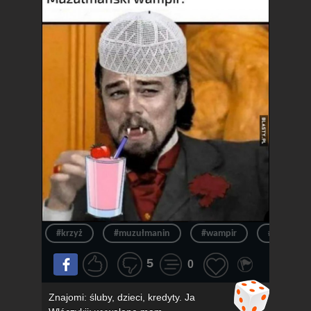
#krzyż
#muzułmanin
#wampir
#muzułma
5
0
Znajomi: śluby, dzieci, kredyty. Ja