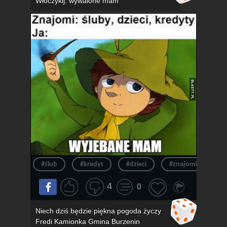
Włóczykij: wywalone mam
#ślub
#kredyt
#dzieci
#znajomi
#k
4
0
Niech dziś będzie piękna pogoda życzy
Fredi Kamionka Gmina Burzenin