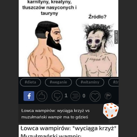
#dieta
#weganie
#witaminy
#źródło
1
0
Łowca wampirów: wyciąga krzyż vs
muzułmański wampir ma to gdzieś