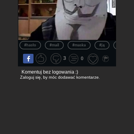
#hasło
#mail
#maska
#ją
#email
3
0
Komentuj bez logowania :)
Zaloguj się
, by móc dodawać komentarze.