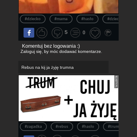
#dziecko
#mama
#hasło
#dzieciństwo
5
0
Komentuj bez logowania :)
Zaloguj się
, by móc dodawać komentarze.
Rebus na kij ja żyję trumna
#zagadka
#rebus
#hasło
#trumna