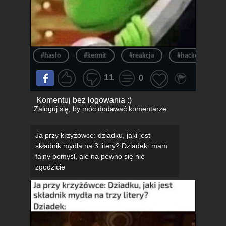
#hasło
#kermit
#reakcja
#hacker
11
0
Komentuj bez logowania :)
Zaloguj się
, by móc dodawać komentarze.
Ja przy krzyżówce: dziadku, jaki jest
składnik mydła na 3 litery? Dziadek: mam
fajny pomysł, ale na pewno się nie
zgodzicie