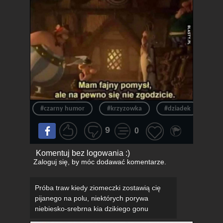
#czarny humor
#krzyzowka
#dziadek
#p
9
0
Komentuj bez logowania :)
Zaloguj się
, by móc dodawać komentarze.
Próba traw kiedy ziomeczki zostawią cię
pijanego na polu, niektórych porywa
niebiesko-srebrna kia dzikiego gonu