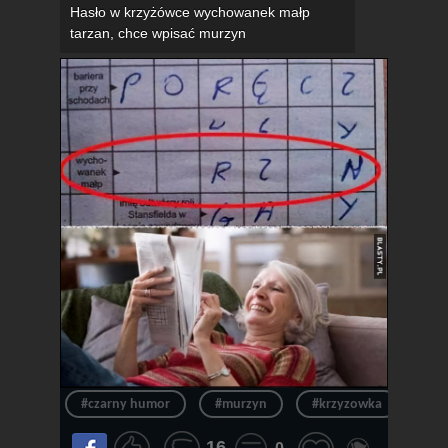
Hasło w krzyżówce wychowanek małp
tarzan, chce wpisać murzyn
#czarny humor
#murzyn
#krzyzowka
#ha
16