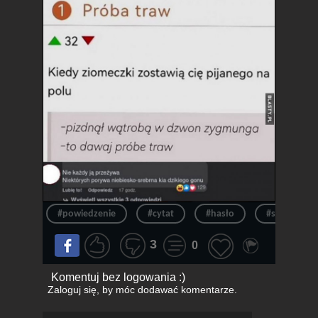
#powiedzenie
#cytat
#hasło
#slang
3
0
Komentuj bez logowania :)
Zaloguj się
, by móc dodawać komentarze.