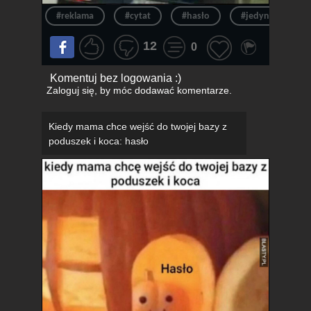
#reklama
#cytat
#hasło
#jedynka
12
0
Komentuj bez logowania :)
Zaloguj się
, by móc dodawać komentarze.
Kiedy mama chce wejść do twojej bazy z
poduszek i koca: hasło