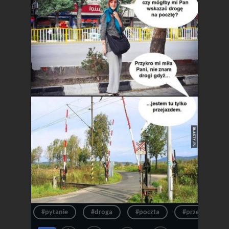
#pytanie
#droga
#poczta
#przepraszam