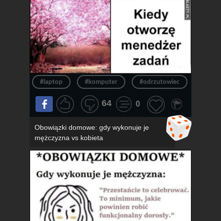
#laptop
#komputer
#odrzutowiec
#chło
64
0
Obowiązki domowe: gdy wykonuje je
mężczyzna vs kobieta