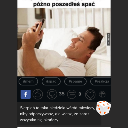
#mem
#spać
#spanie
#reakcja
#n
35
0
Sierpień to taka niedziela wśród miesięcy,
niby odpoczywasz, ale wiesz, że zaraz
wszystko się skończy