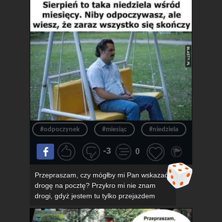
#odpoczynek
#miesiąc
#niedziela
#konie
-3
0
Przepraszam, czy mógłby mi Pan wskazać
drogę na pocztę? Przykro mi nie znam
drogi, gdyż jestem tu tylko przejazdem