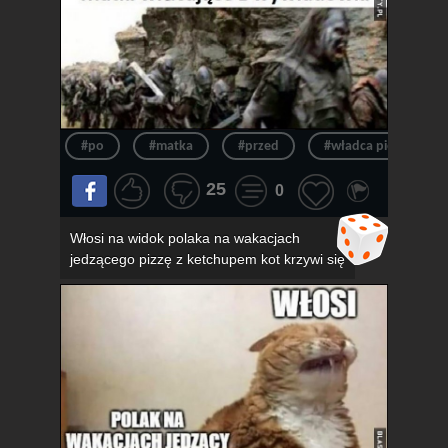
#po
#matka
#przed
#władca pierścieni
25
0
Włosi na widok polaka na wakacjach
jedzącego pizzę z ketchupem kot krzywi się