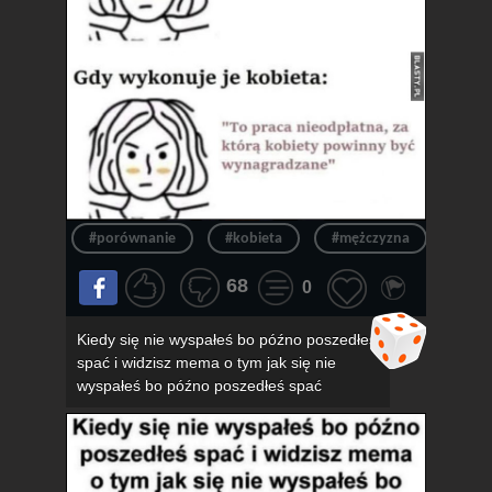
#porównanie
#kobieta
#mężczyzna
#obo
68
0
Kiedy się nie wyspałeś bo późno poszedłeś
spać i widzisz mema o tym jak się nie
wyspałeś bo późno poszedłeś spać