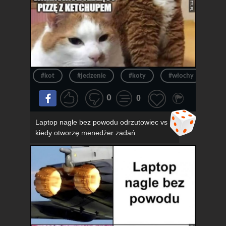
#kot
#jedzenie
#koty
#włochy
#pi
0
0
Laptop nagle bez powodu odrzutowiec vs
kiedy otworzę menedżer zadań