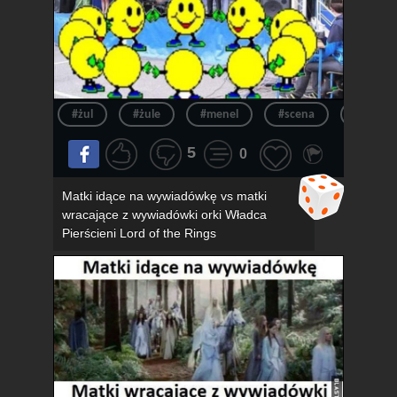
#żul
#żule
#menel
#scena
#menel
5
0
Matki idące na wywiadówkę vs matki
wracające z wywiadówki orki Władca
Pierścieni Lord of the Rings