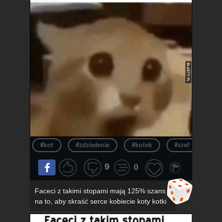
#kot
#zdziwienie
#kotek
#szef
#ur
9
0
Faceci z takimi stopami mają 125% szans
na to, aby skraść serce kobiecie koty kotki