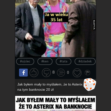
#ojciec
#ken
#tata
#dziadek
#wie
8
0
Jak byłem mały to myślałem, że to Asterix
na tym banknocie 20 zł