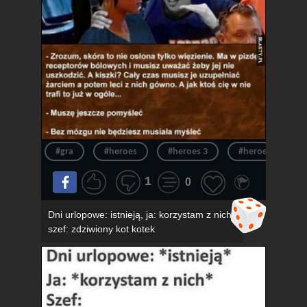
#gra
#heroes
#heroes 3
#heroes of migh
1
0
Dni urlopowe: istnieją, ja: korzystam z nich,
szef: zdziwiony kot kotek