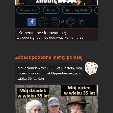
#zwierzeta
#ptak
#andrzej duda
#rosół
0
Komentuj bez logowania :)
Zaloguj się
, by móc dodawać komentarze.
Zobacz podobne memy poniżej
Mój dziadek w wieku 35 lat Einstein, mój
ojciec w wieku 35 lat Oppenheimer, ja w
wieku 35 lat Ken