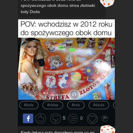
spożywczego obok domu strea złotówki
lody Doda
#lody
#sklep
#rok
#doda
#pov
5
0
Kiedy lekarz pyta dorosłego mnie co mi