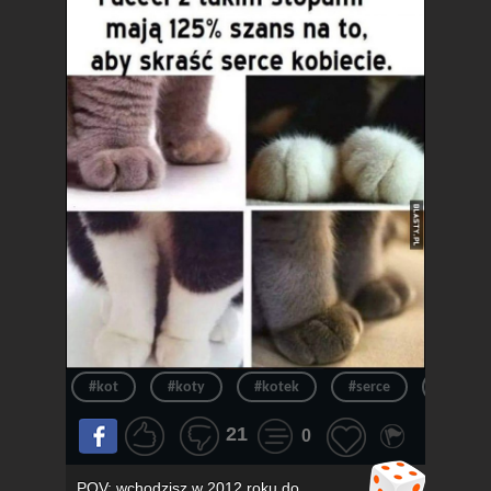
#kot
#koty
#kotek
#serce
#kotki
21
0
POV: wchodzisz w 2012 roku do