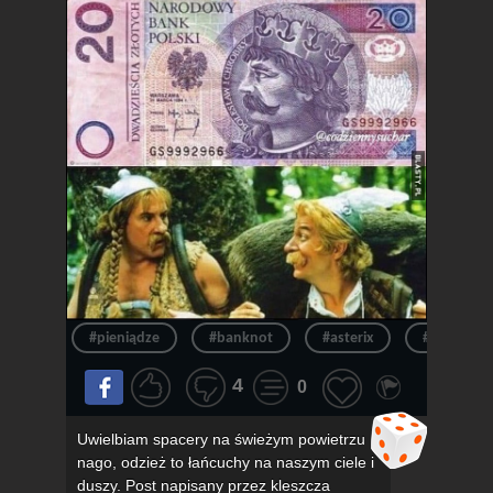
#pieniądze
#banknot
#asterix
#pieniądz
4
0
Uwielbiam spacery na świeżym powietrzu
nago, odzież to łańcuchy na naszym ciele i
duszy. Post napisany przez kleszcza