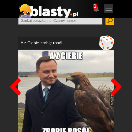
1
A z Ciebie zrobię rosół
Poprzedni
Nas