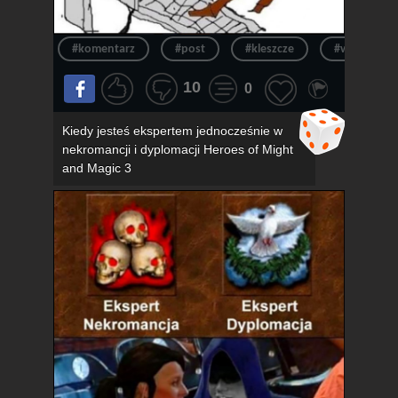
#komentarz
#post
#kleszcze
#wpis
10
0
Kiedy jesteś ekspertem jednocześnie w
nekromancji i dyplomacji Heroes of Might
and Magic 3