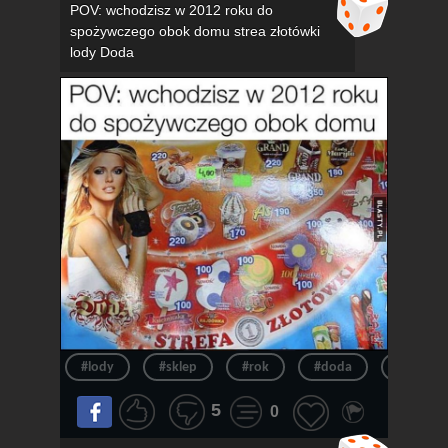
POV: wchodzisz w 2012 roku do
spożywczego obok domu strea złotówki
lody Doda
#lody
#sklep
#rok
#doda
#pov
5
0