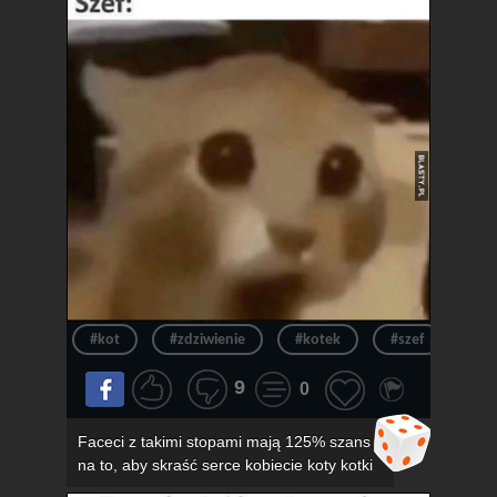
#kot
#zdziwienie
#kotek
#szef
#ur
9
0
Faceci z takimi stopami mają 125% szans
na to, aby skraść serce kobiecie koty kotki