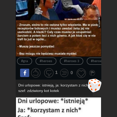
#gra
#heroes
#heroes 3
#heroes of migh
1
0
Dni urlopowe: istnieją, ja: korzystam z nich,
szef: zdziwiony kot kotek