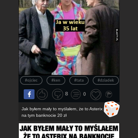
#ojciec
#ken
#tata
#dziadek
#wie
8
0
Jak byłem mały to myślałem, że to Asterix
na tym banknocie 20 zł