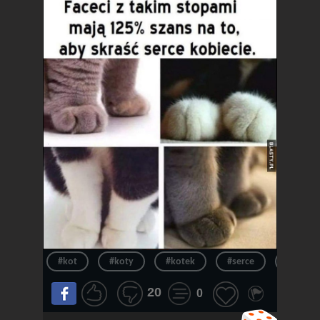
#kot
#koty
#kotek
#serce
#kotki
20
0