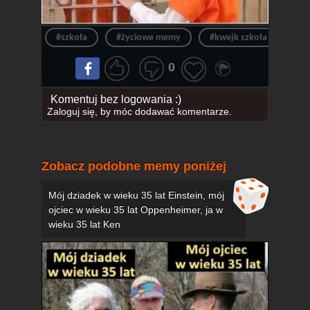
#szkoła
#życiowe memy
#kwejk szkoła
#w
0
Komentuj bez logowania :)
Zaloguj się
, by móc dodawać komentarze.
Zobacz podobne memy poniżej
Mój dziadek w wieku 35 lat Einstein, mój
ojciec w wieku 35 lat Oppenheimer, ja w
wieku 35 lat Ken