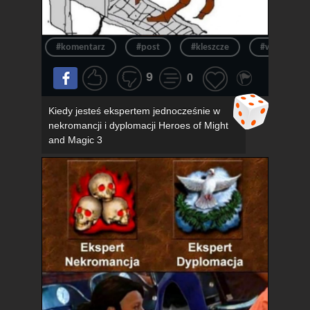
#komentarz
#post
#kleszcze
#wpis
9
0
Kiedy jesteś ekspertem jednocześnie w
nekromancji i dyplomacji Heroes of Might
and Magic 3