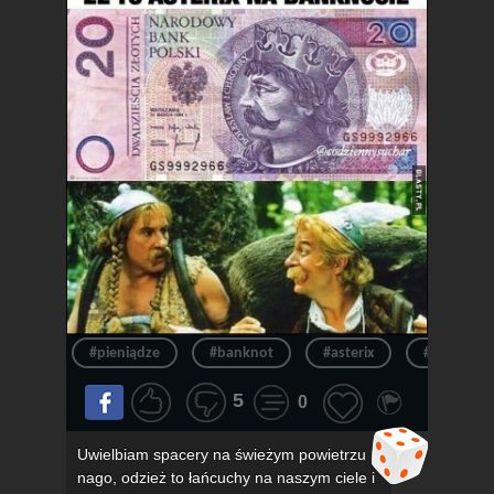
#pieniądze
#banknot
#asterix
#pieniądz
5
0
Uwielbiam spacery na świeżym powietrzu
nago, odzież to łańcuchy na naszym ciele i