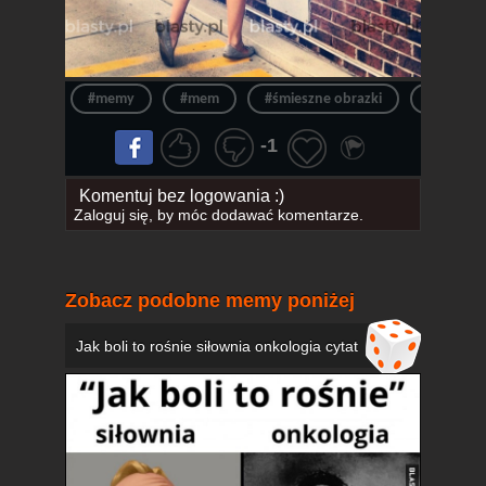
#memy
#mem
#śmieszne obrazki
#walenty
-1
Komentuj bez logowania :)
Zaloguj się
, by móc dodawać komentarze.
Zobacz podobne memy poniżej
Jak boli to rośnie siłownia onkologia cytat