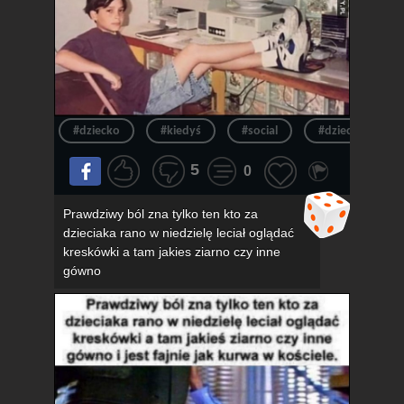
#dziecko
#kiedyś
#social
#dzieciak
5
0
Prawdziwy ból zna tylko ten kto za
dzieciaka rano w niedzielę leciał oglądać
kreskówki a tam jakies ziarno czy inne
gówno