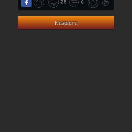
26
0
Następna