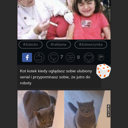
#dziecko
#reklama
#dziewczynka
#okula
7
0
Kot kotek kiedy oglądasz sobie ulubiony
serial i przypominasz sobie, że jutro do
roboty