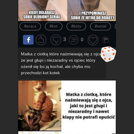
#praca
#kot
#koty
#serial
#kotek
3
0
Matka z ciotką które naśmiewają się z ojca,
że jest głupi i niezaradny vs ojciec który
ożenił się bo ją kochał, ale chyba mu
przechodzi kot kotek