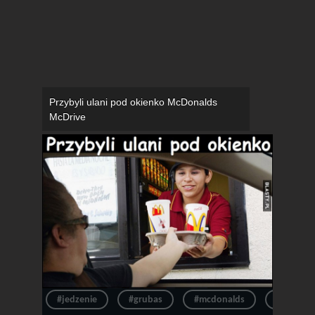
Przybyli ulani pod okienko McDonalds
McDrive
#jedzenie
#grubas
#mcdonalds
#mcdrive