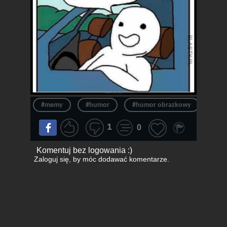
#memy
#humor
#humor obrazkowy
#mc
1
0
Komentuj bez logowania :)
Zaloguj się
, by móc dodawać komentarze.