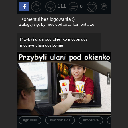
111
0
Komentuj bez logowania :)
Zaloguj się
, by móc dodawać komentarze.
Przybyli ulani pod okienko mcdonalds
mcdrive ułani dosłownie
#grubas
#mcdonalds
#mcdrive
#grubasy