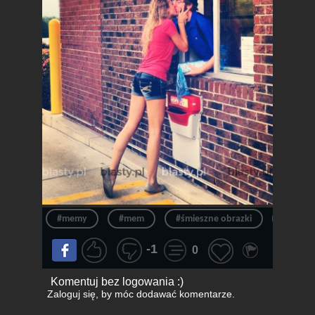
#memy
#mem
#śmieszne obrazki
#walen
-1
0
Komentuj bez logowania :)
Zaloguj się
, by móc dodawać komentarze.