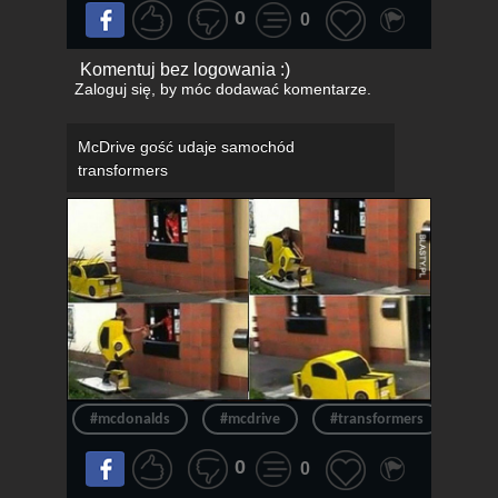
0
0
Komentuj bez logowania :)
Zaloguj się
, by móc dodawać komentarze.
McDrive gość udaje samochód
transformers
#mcdonalds
#mcdrive
#transformers
0
0