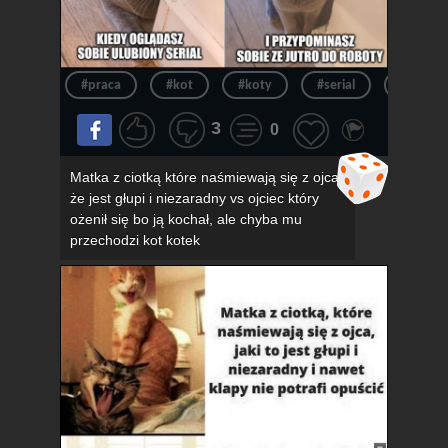
#praca
#kot
#koty
#serial
#kotek
3
0
Matka z ciotką które naśmiewają się z ojca,
że jest głupi i niezaradny vs ojciec który
ożenił się bo ją kochał, ale chyba mu
przechodzi kot kotek