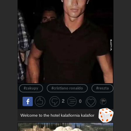
#zakupy
#cristiano ronaldo
#reszta
#ron
2
0
Welcome to the hotel kalafiornia kalafior