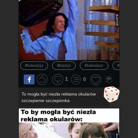
#telewizja
#kiedyś
#telewizor
#ból
1
0
To mogła być niezła reklama okularów
szczepienie szczepionka