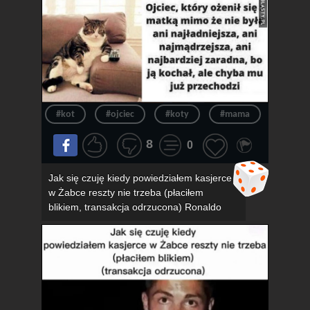
#kot
#ojciec
#koty
#mama
#związ
8
0
Jak się czuję kiedy powiedziałem kasjerce
w Żabce reszty nie trzeba (płaciłem
blikiem, transakcja odrzucona) Ronaldo