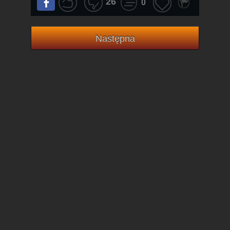
26
0
Następna