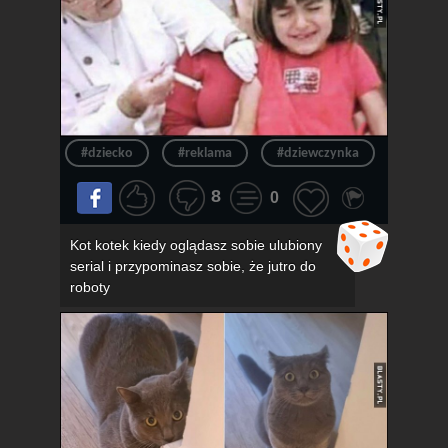
#dziecko
#reklama
#dziewczynka
#okula
8
0
Kot kotek kiedy oglądasz sobie ulubiony
serial i przypominasz sobie, że jutro do
roboty