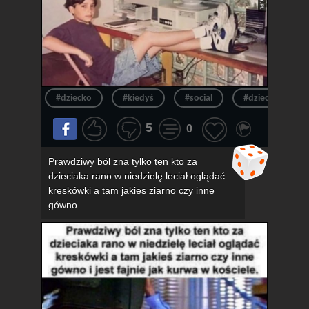
#dziecko
#kiedyś
#social
#dzieciak
5
0
Prawdziwy ból zna tylko ten kto za
dzieciaka rano w niedzielę leciał oglądać
kreskówki a tam jakies ziarno czy inne
gówno