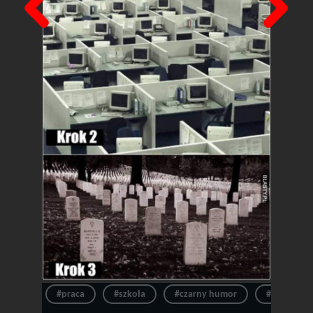
#praca
#szkoła
#czarny humor
#życie