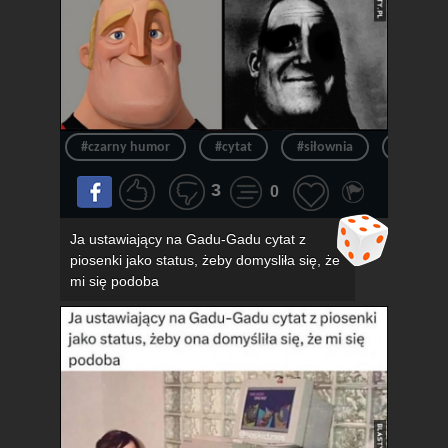
#czarny humor
#cytat
#siłownia
#siłka
3
0
Ja ustawiający na Gadu-Gadu cytat z
piosenki jako status, żeby domysliła się, że
mi się podoba