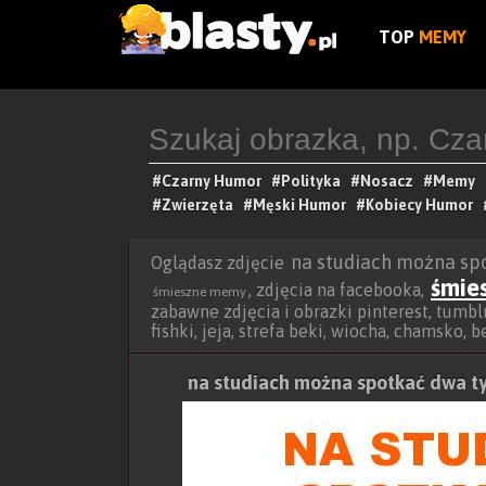
TOP
MEMY
#Czarny Humor
#Polityka
#Nosacz
#Memy
#Zwierzęta
#Męski Humor
#Kobiecy Humor
na studiach można sp
Oglądasz zdjęcie
śmie
, zdjęcia na facebooka,
śmieszne memy
zabawne zdjęcia i obrazki pinterest, tumblr
fishki, jeja, strefa beki, wiocha, chamsko, 
na studiach można spotkać dwa t