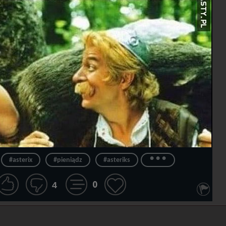
...
#asterix
#pieniądz
#asteriks
0
4