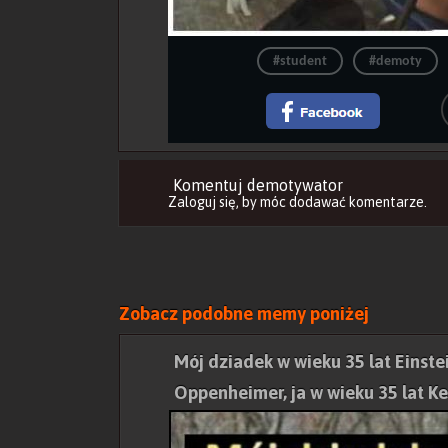
#student
#demoty
Komentuj demotywator
Zaloguj się
, by móc dodawać komentarze.
Zobacz podobne memy poniżej
Mój dziadek w wieku 35 lat Einstei
Oppenheimer, ja w wieku 35 lat K