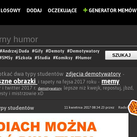
LOSOWY
DODAJ
OCZEKUJĄCE
GENERATOR MEMÓW
#Andrzej Duda
#Gify
#Demoty
#Demotywatory
#SMSy
#Szkoła
#Studia
#Komiksy
#Humor
otkać dwa typy studentów
zdjęcia demotywatory
-
szne obrazki
memy
i tapety na fejsa 2017 roku -
 i twitter 2017 r.
lepsze niż kwejk, repostuj, jbzd,
demotywatory
besty i mistrzowie xD
ypy studentów
11 kwietnia 2017 08:34:23
przez
Rado