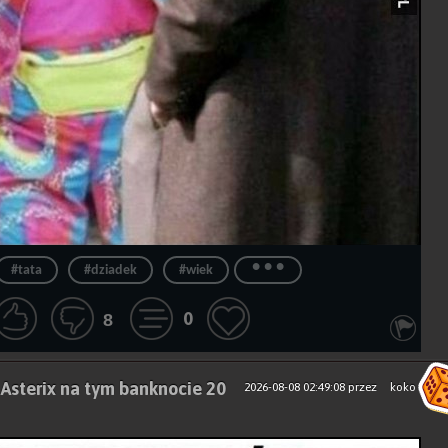
...
#tata
#dziadek
#wiek
0
8
 Asterix na tym banknocie 20
2026-08-08 02:49:08
przez
koko