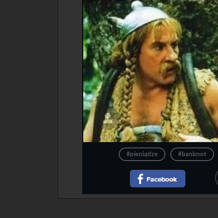
#pieniądze
#banknot