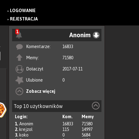
LOGOWANIE
»
REJESTRACJA
»
1
Anonim
Komentarze:
16833
Memy:
71580
Dołaczył
2017-07-11
Ulubione
0
Zobacz więcej
Top 10 użytkowników
Login:
Kom.
Memy
1.
Anonim
16833
71580
2.
krejzol
115
14997
3.
koko
0
5684