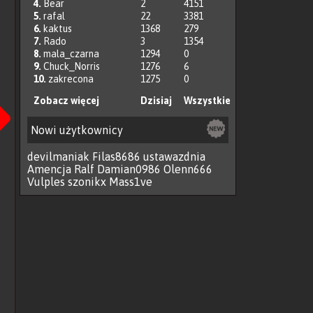
4.
Bear
2
4151
5.
rafal
22
3381
6.
kaktus
1368
279
7.
Rado
3
1354
8.
mala_czarna
1294
0
9.
Chuck_Norris
1276
6
10.
zakrecona
1275
0
Następna
Zobacz więcej
Dzisiaj
Wszystkie
Nowi użytkownicy
devilmaniak
Filas8686
ustawazdnia
Amencja
Ralf
Damian0986
Olenn666
Vulples
szonikx
Mass1ve