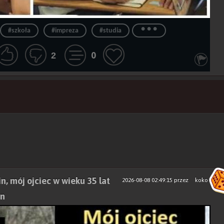
...
#szkoła
#impreza
#studia
0
2
n, mój ojciec w wieku 35 lat
2026-08-08 02:49:15
przez
koko
en