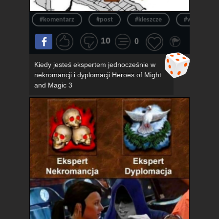
#komentarz
#post
#kleszcze
#wpis
10
0
Kiedy jesteś ekspertem jednocześnie w
nekromancji i dyplomacji Heroes of Might
and Magic 3