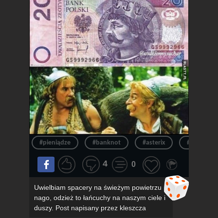
#pieniądze
#banknot
#asterix
#pieniądz
4
0
Uwielbiam spacery na świeżym powietrzu
nago, odzież to łańcuchy na naszym ciele i
duszy. Post napisany przez kleszcza