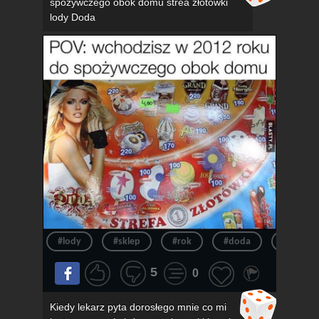
spożywczego obok domu strea złotówki
lody Doda
#lody
#sklep
#rok
#doda
#pov
5
0
Kiedy lekarz pyta dorosłego mnie co mi