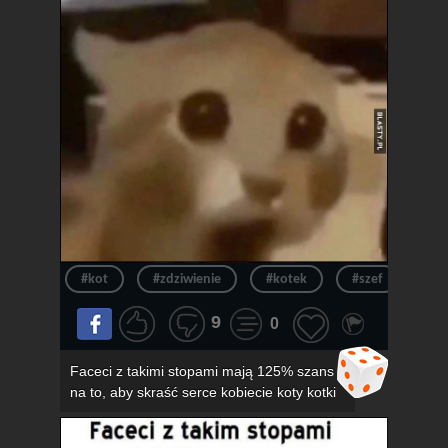
#kot
#zdziwienie
#kotek
#szef
#ur
9
0
Faceci z takimi stopami mają 125% szans
na to, aby skraść serce kobiecie koty kotki