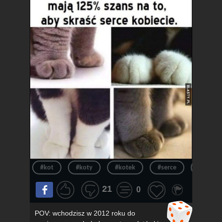
#kot
#koty
#kotek
#serce
#kotki
21
0
POV: wchodzisz w 2012 roku do