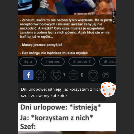
#gra
#heroes
#heroes 3
#heroes of migh
1
0
Dni urlopowe: istnieją, ja: korzystam z nich,
szef: zdziwiony kot kotek