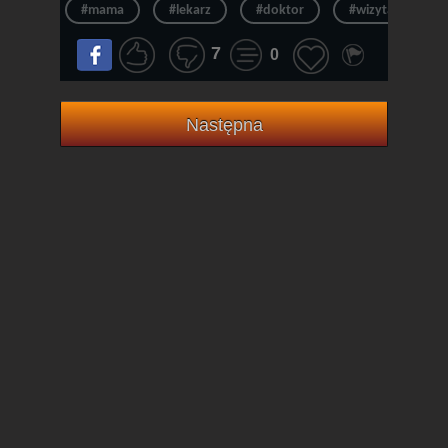
#mama
#lekarz
#doktor
#wizyta
#
7
0
Następna