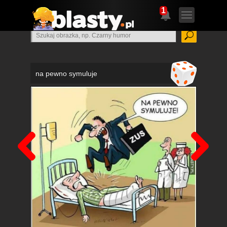
1
na pewno symuluje
Poprzedni
Nas