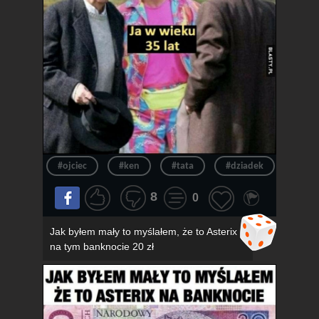
#ojciec
#ken
#tata
#dziadek
#wie
8
0
Jak byłem mały to myślałem, że to Asterix
na tym banknocie 20 zł