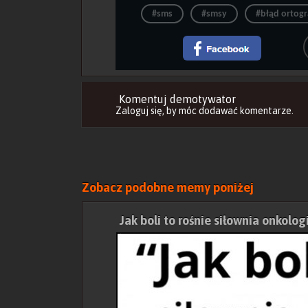
#sms
#smsy
#błąd ortogr
Komentuj demotywator
Zaloguj się
, by móc dodawać komentarze.
Zobacz podobne memy poniżej
Jak boli to rośnie siłownia onkolog