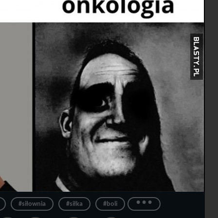
...
#siłownia
#siłka
#boli