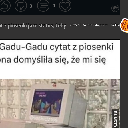
0
3
 z piosenki jako status, żeby
2026-08-06 01:15:44
przez
koko