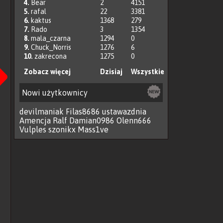
4.
Bear
2
4151
5.
rafal
22
3381
6.
kaktus
1368
279
7.
Rado
3
1354
8.
mala_czarna
1294
0
9.
Chuck_Norris
1276
6
Następna
10.
zakrecona
1275
0
Zobacz więcej
Dzisiaj
Wszystkie
Nowi użytkownicy
devilmaniak
Filas8686
ustawazdnia
Amencja
Ralf
Damian0986
Olenn666
Vulples
szonikx
Mass1ve