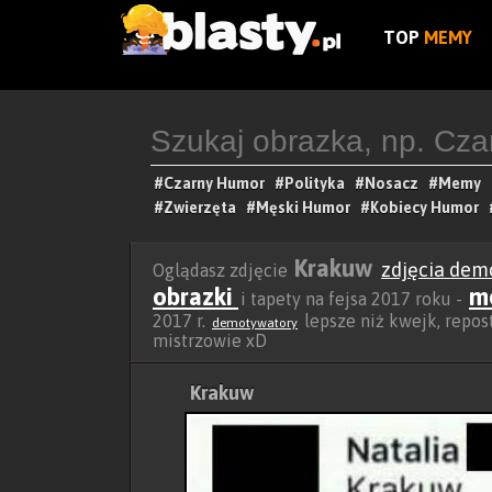
TOP
MEMY
#Czarny Humor
#Polityka
#Nosacz
#Memy
#Zwierzęta
#Męski Humor
#Kobiecy Humor
Krakuw
zdjęcia dem
Oglądasz zdjęcie
obrazki
m
i tapety na fejsa 2017 roku -
2017 r.
lepsze niż kwejk, repostu
demotywatory
mistrzowie xD
Krakuw