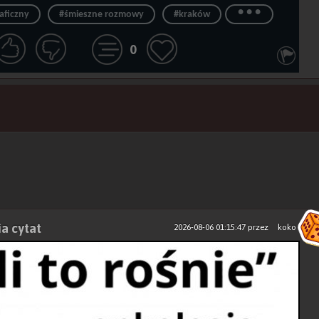
...
aficzny
#śmieszne rozmowy
#kraków
0
ia cytat
2026-08-06 01:15:47
przez
koko