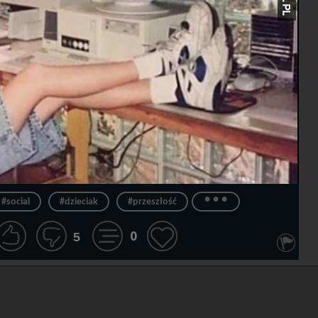
...
#social
#dzieciak
#przeszłość
0
5