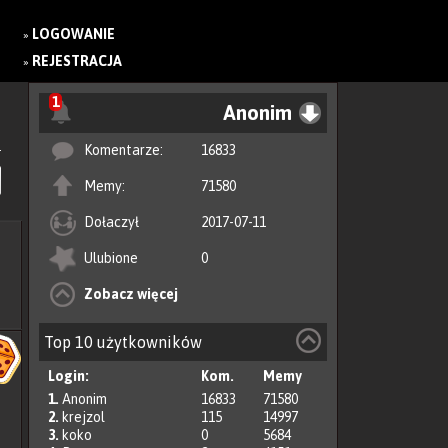
LOGOWANIE
»
REJESTRACJA
»
1
Anonim
Komentarze:
16833
Memy:
71580
Dołaczył
2017-07-11
Ulubione
0
Zobacz więcej
Top 10 użytkowników
Login:
Kom.
Memy
1.
Anonim
16833
71580
2.
krejzol
115
14997
3.
koko
0
5684