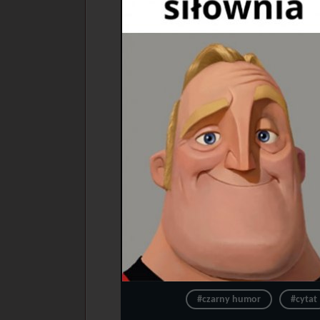
#czarny humor
#cytat