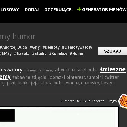
LOSOWY
DODAJ
OCZEKUJĄCE
GENERATOR MEMÓW
#Andrzej Duda
#Gify
#Demoty
#Demotywatory
#SMSy
#Szkoła
#Studia
#Komiksy
#Humor
śmieszne
otywatory
-
, zdjęcia na facebooka,
śmieszne memy
emy
zabawne zdjęcia i obrazki pinterest, tumblr i twitter
j, jbzd, fishki, jeja, strefa beki, wiocha, chamsko, besty i
04 marca 2017 12:15:47
przez
krejzol