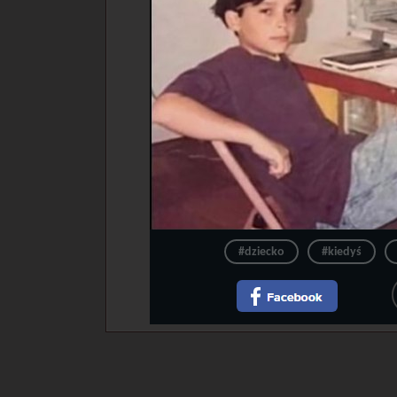
#dziecko
#kiedyś