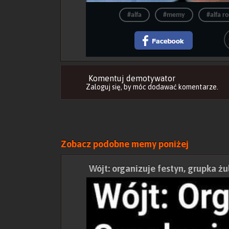
#alfa
#memy
#alfa 
Komentuj demotywator
Zaloguj się
, by móc dodawać komentarze.
Zobacz podobne memy poniżej
Wójt: organizuje festyn, grupka żu