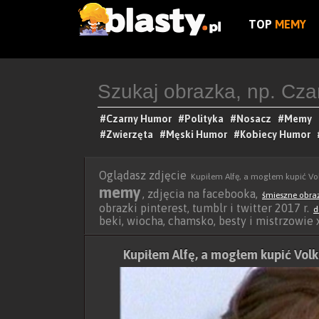
TOP
MEMY
#Czarny Humor
#Polityka
#Nosacz
#Memy
#Zwierzęta
#Męski Humor
#Kobiecy Humor
Oglądasz zdjęcie
Kupiłem Alfę, a mogłem kupić V
memy
, zdjęcia na facebooka,
śmieszne obra
obrazki pinterest, tumblr i twitter 2017 r.
d
beki, wiocha, chamsko, besty i mistrzowie
Kupiłem Alfę, a mogłem kupić Vo