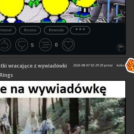
...
#menel
#scena
#menele
0
5
tki wracające z wywiadówki
2026-08-07 03:29:20
przez
koko
 Rings