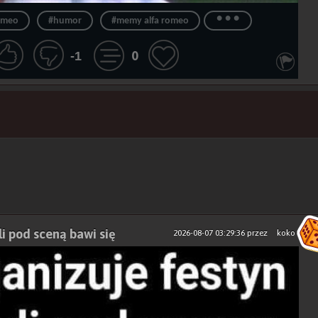
...
romeo
#humor
#memy alfa romeo
0
-1
li pod sceną bawi się
2026-08-07 03:29:36
przez
koko