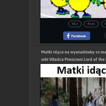
#żul
#żule
Matki idące na wywiadówkę vs ma
orki Władca Pierścieni Lord of the