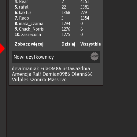
4.
Bear
2
4151
5.
rafal
22
3381
6.
kaktus
1368
279
7.
Rado
3
1354
8.
mala_czarna
1294
0
9.
Chuck_Norris
1276
6
Następna
10.
zakrecona
1275
0
Zobacz więcej
Dzisiaj
Wszystkie
Nowi użytkownicy
devilmaniak
Filas8686
ustawazdnia
Amencja
Ralf
Damian0986
Olenn666
Vulples
szonikx
Mass1ve