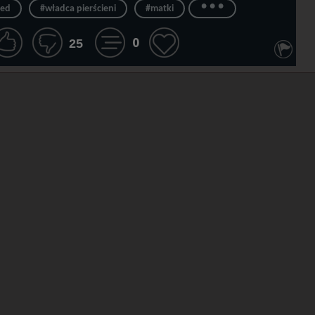
...
zed
#władca pierścieni
#matki
0
25