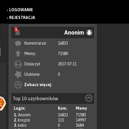
LOGOWANIE
»
REJESTRACJA
»
1
Anonim
Komentarze:
16833
Memy:
71580
Dołaczył
2017-07-11
Ulubione
0
Zobacz więcej
Top 10 użytkowników
Login:
Kom.
Memy
1.
Anonim
16833
71580
2.
krejzol
115
14997
3.
koko
0
5684