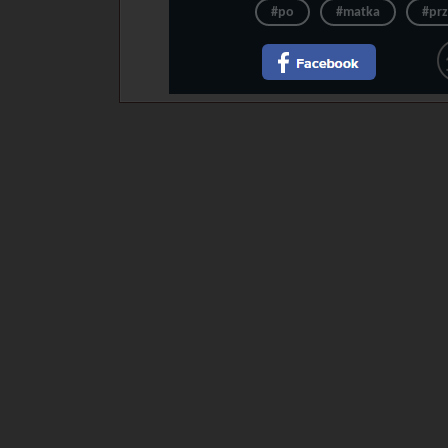
#po
#matka
#pr