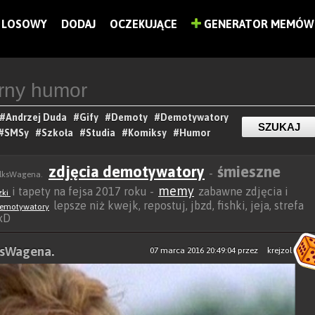
LOSOWY
DODAJ
OCZEKUJĄCE
GENERATOR MEMÓW
#Andrzej Duda
#Gify
#Demoty
#Demotywatory
#SMSy
#Szkoła
#Studia
#Komiksy
#Humor
zdjęcia demotywatory
śmieszne
-
olksWagena.
memy
i tapety na fejsa 2017 roku -
zabawne zdjęcia i
zki
lepsze niż kwejk, repostuj, jbzd, fishki, jeja, strefa
emotywatory
 xD
lksWagena.
07 marca 2016 20:49:04
przez
krejzol