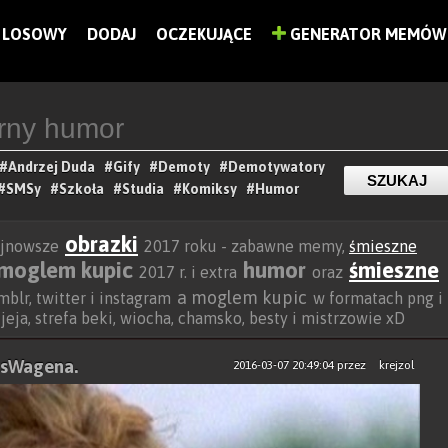
LOSOWY
DODAJ
OCZEKUJĄCE
GENERATOR MEMÓW
#Andrzej Duda
#Gify
#Demoty
#Demotywatory
#SMSy
#Szkoła
#Studia
#Komiksy
#Humor
obrazki
najnowsze
2017 roku - zabawne memy,
śmieszne
 moglem kupic
humor
śmieszne
2017 r. i extra
oraz
a moglem kupic
blr, twitter i instagram
w formatach png i
, jeja, strefa beki, wiocha, chamsko, besty i mistrzowie xD
lksWagena.
2016-03-07 20:49:04
przez
krejzol