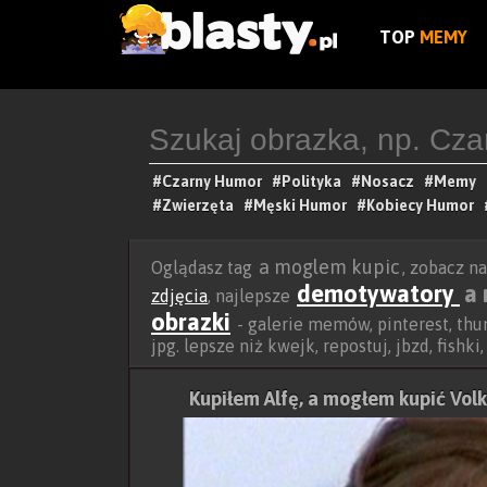
TOP
MEMY
#Czarny Humor
#Polityka
#Nosacz
#Memy
#Zwierzęta
#Męski Humor
#Kobiecy Humor
a moglem kupic
Oglądasz tag
, zobacz 
demotywatory
a
zdjęcia
, najlepsze
obrazki
- galerie memów, pinterest, thum
jpg. lepsze niż kwejk, repostuj, jbzd, fishki
Kupiłem Alfę, a mogłem kupić Vo