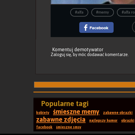
#alfa
#memy
#alfa 
Komentuj demotywator
Zaloguj się
, by móc dodawać komentarze.
Popularne tagi
śmieszne memy
kobiety
zabawne obrazki
zabawne zdjęcia
najlepszy humor
obrazki
facebook
śmieszne smsy