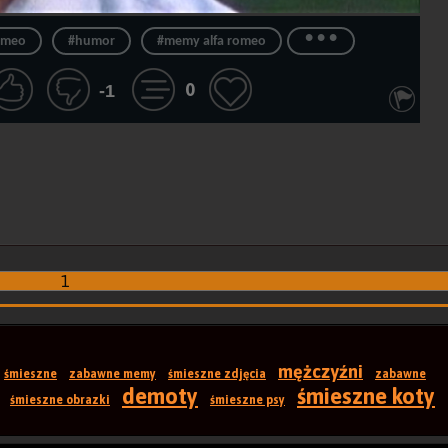
...
romeo
#humor
#memy alfa romeo
0
-1
1
mężczyźni
śmieszne
zabawne memy
śmieszne zdjęcia
zabawne
demoty
śmieszne koty
śmieszne obrazki
śmieszne psy