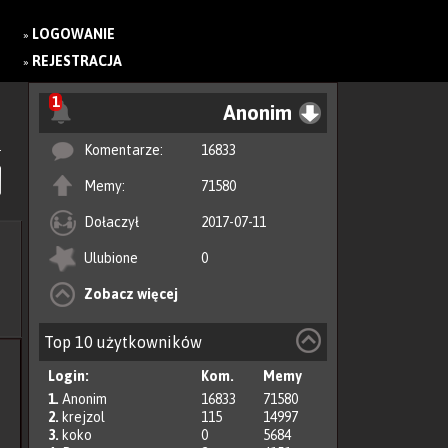
LOGOWANIE
»
REJESTRACJA
»
1
Anonim
Komentarze:
16833
Memy:
71580
Dołaczył
2017-07-11
Ulubione
0
Zobacz więcej
Top 10 użytkowników
Login:
Kom.
Memy
1.
Anonim
16833
71580
2.
krejzol
115
14997
3.
koko
0
5684