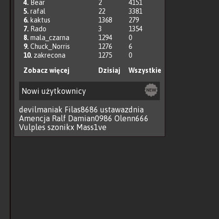
4.
Bear
2
4151
5.
rafal
22
3381
6.
kaktus
1368
279
7.
Rado
3
1354
8.
mala_czarna
1294
0
9.
Chuck_Norris
1276
6
10.
zakrecona
1275
0
Zobacz więcej
Dzisiaj
Wszystkie
Nowi użytkownicy
devilmaniak
Filas8686
ustawazdnia
Amencja
Ralf
Damian0986
Olenn666
Vulples
szonikx
Mass1ve