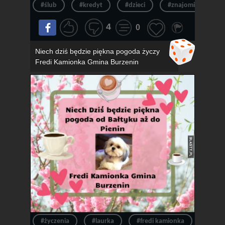
#ślub
#kredyt
#dzieci
#znajomi
#k
4
0
Niech dziś będzie piękna pogoda życzy
Fredi Kamionka Gmina Burzenin
#życzenia
#laurka
#fredi kamionka
#gmin