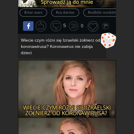
#star wars
#za darmo
#odbiór osobisty
#
5
0
Wiecie czym różni się Izraelski żołnierz od
koronawirusa? Koronawirus nie zabija
dzieci