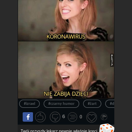
#izrael
#czarny humor
#żart
#dowcip
6
0
Twój przyszły lekarz pewnie właśnie kręci