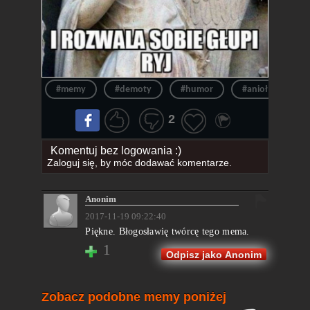
#memy
#demoty
#humor
#anioł
#s
2
Komentuj bez logowania :)
Zaloguj się
, by móc dodawać komentarze.
Anonim
2017-11-19 09:22:40
Piękne. Błogosławię twórcę tego mema.
1
Odpisz jako Anonim
Zobacz podobne memy poniżej