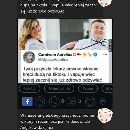
dupą na tiktoku i vapuje więc lepiej zacznij
się już zdrowo odżywiać
#lekarz
#vapowanie
#vape
#tik tok
6
0
W nauce angielskiego przychodzi moment,
w którym rozumiesz już Hindusów, ale
Anglików dalej nie