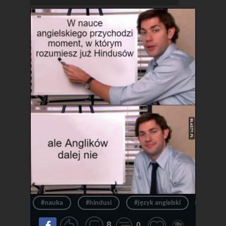
#nauka
#hindusi
#język angielski
#angiel
8
0