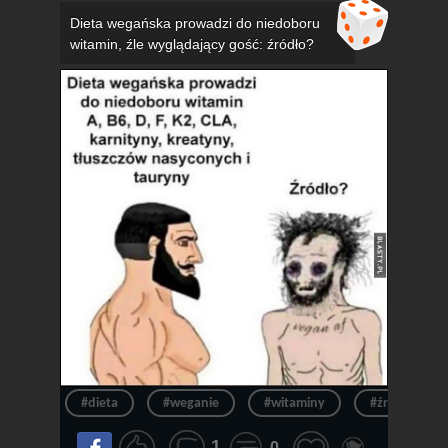
Dieta wegańska prowadzi do niedoboru
witamin, źle wyglądający gość: źródło?
#dieta
#weganie
#witaminy
#źródło
1
0