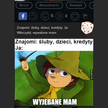
#krzyż
#muzułmanin
#wampir
#muzułma
5
0
Znajomi: śluby, dzieci, kredyty. Ja
Włóczykij: wywalone mam