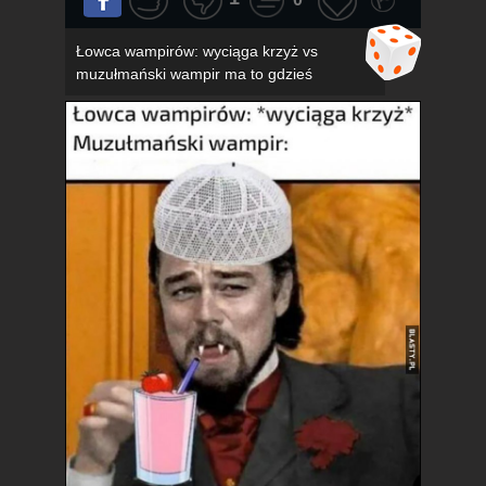
Łowca wampirów: wyciąga krzyż vs
muzułmański wampir ma to gdzieś