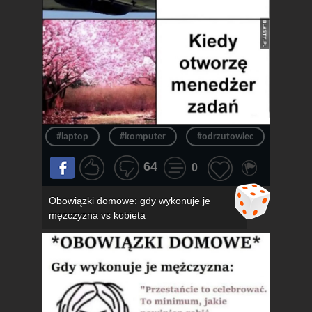
#laptop
#komputer
#odrzutowiec
#chło
64
0
Obowiązki domowe: gdy wykonuje je
mężczyzna vs kobieta