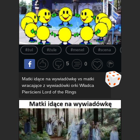
#żul
#żule
#menel
#scena
#menel
5
0
Matki idące na wywiadówkę vs matki
wracające z wywiadówki orki Władca
Pierścieni Lord of the Rings