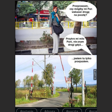
#pytanie
#droga
#poczta
#przepraszam