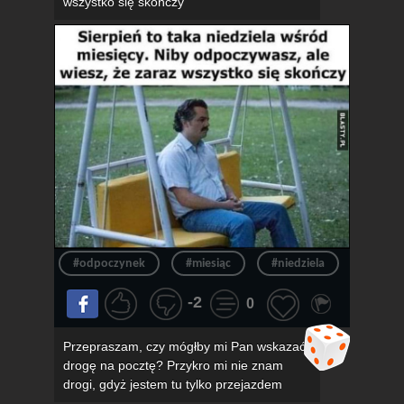
wszystko się skończy
#odpoczynek
#miesiąc
#niedziela
#konie
-2
0
Przepraszam, czy mógłby mi Pan wskazać
drogę na pocztę? Przykro mi nie znam
drogi, gdyż jestem tu tylko przejazdem