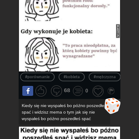
#porównanie
#kobieta
#mężczyzna
#obo
68
0
Kiedy się nie wyspałeś bo późno poszedłeś
spać i widzisz mema o tym jak się nie
wyspałeś bo późno poszedłeś spać