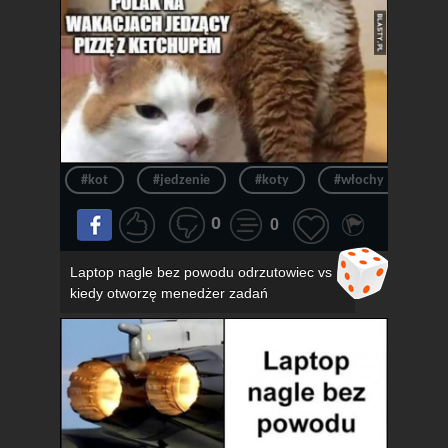
#kot
#jedzenie
#koty
#włochy
#pi
0
0
Laptop nagle bez powodu odrzutowiec vs
kiedy otworzę menedżer zadań