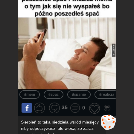
#mem
#spać
#spanie
#reakcja
#n
35
0
Sierpień to taka niedziela wśród miesięcy,
niby odpoczywasz, ale wiesz, że zaraz