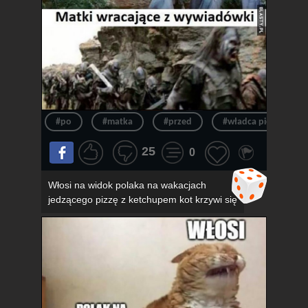
#po
#matka
#przed
#władca pierścieni
25
0
Włosi na widok polaka na wakacjach
jedzącego pizzę z ketchupem kot krzywi się