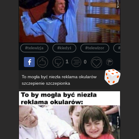
#telewizja
#kiedyś
#telewizor
#ból
1
0
To mogła być niezła reklama okularów
szczepienie szczepionka