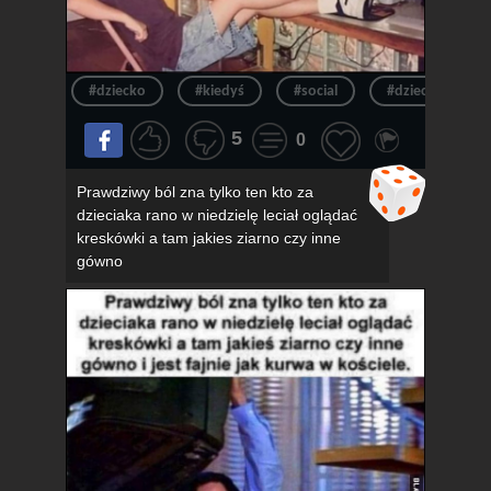
#dziecko
#kiedyś
#social
#dzieciak
5
0
Prawdziwy ból zna tylko ten kto za
dzieciaka rano w niedzielę leciał oglądać
kreskówki a tam jakies ziarno czy inne
gówno