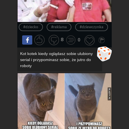
#dziecko
#reklama
#dziewczynka
#okula
8
0
Kot kotek kiedy oglądasz sobie ulubiony
serial i przypominasz sobie, że jutro do
roboty