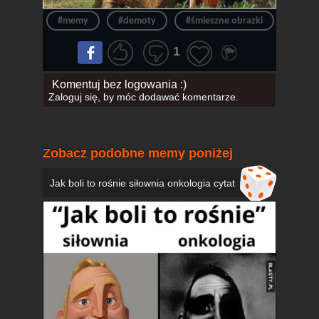
#memy
#demoty
#śmieszne obrazki
#słoń
1
Komentuj bez logowania :)
Zaloguj się
, by móc dodawać komentarze.
Zobacz podobne memy poniżej
Jak boli to rośnie siłownia onkologia cytat