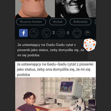
#czarny humor
#cytat
#siłownia
#siłka
3
0
Ja ustawiający na Gadu-Gadu cytat z
piosenki jako status, żeby domysliła się, że
mi się podoba