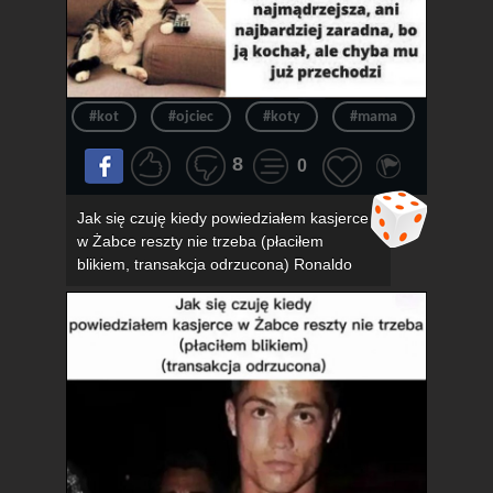
#kot
#ojciec
#koty
#mama
#związ
8
0
Jak się czuję kiedy powiedziałem kasjerce
w Żabce reszty nie trzeba (płaciłem
blikiem, transakcja odrzucona) Ronaldo