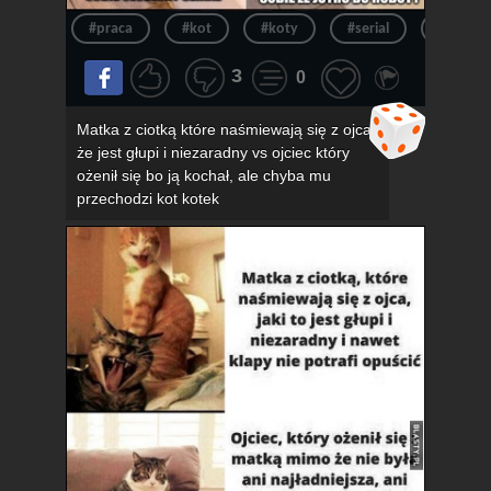
#praca
#kot
#koty
#serial
#kotek
3
0
Matka z ciotką które naśmiewają się z ojca,
że jest głupi i niezaradny vs ojciec który
ożenił się bo ją kochał, ale chyba mu
przechodzi kot kotek