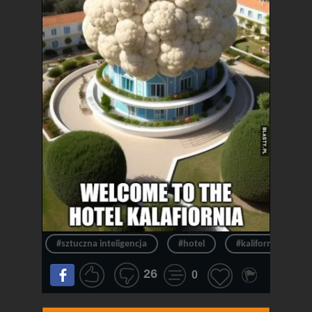
#sztuczna inteligencja
#hotel
#kalifornia
26
0