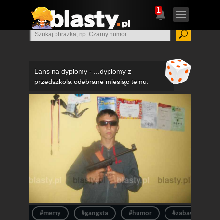
1
Lans na dyplomy - ...dyplomy z
przedszkola odebrane miesiąc temu.
#memy
#gangsta
#humor
#zabawne obraz