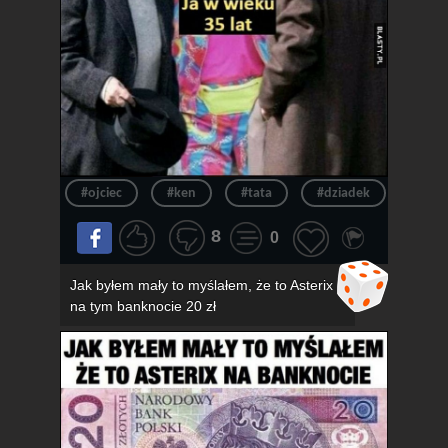
#ojciec
#ken
#tata
#dziadek
#wie
8
0
Jak byłem mały to myślałem, że to Asterix
na tym banknocie 20 zł