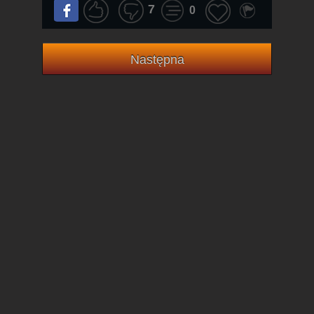
7
0
Następna