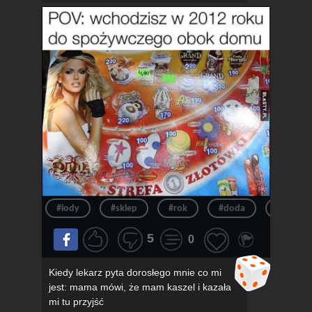
#lody
#sklep
#rok
#doda
#pov
5
0
Kiedy lekarz pyta dorosłego mnie co mi
jest: mama mówi, że mam kaszel i kazała
mi tu przyjść