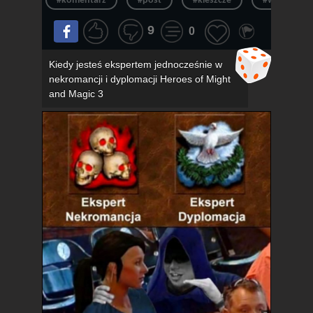
#komentarz
#post
#kleszcze
#wpis
9
0
Kiedy jesteś ekspertem jednocześnie w
nekromancji i dyplomacji Heroes of Might
and Magic 3