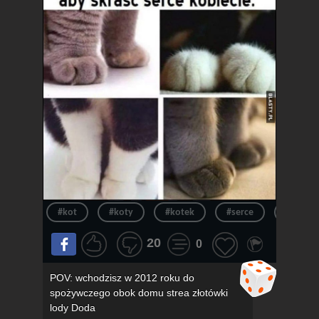
#kot
#koty
#kotek
#serce
#kotki
20
0
POV: wchodzisz w 2012 roku do
spożywczego obok domu strea złotówki
lody Doda