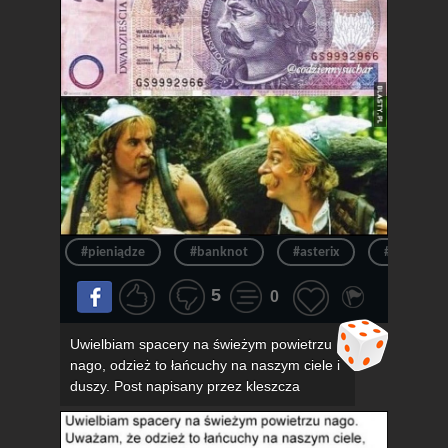
#pieniądze
#banknot
#asterix
#pieniądz
5
0
Uwielbiam spacery na świeżym powietrzu
nago, odzież to łańcuchy na naszym ciele i
duszy. Post napisany przez kleszcza