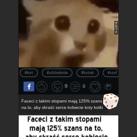
#kot
#zdziwienie
#kotek
#szef
#ur
9
0
Faceci z takimi stopami mają 125% szans
na to, aby skraść serce kobiecie koty kotki