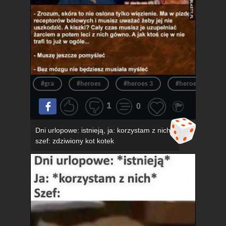
#gra
#heroes
#heroes 3
#heroes of migh
1
0
Dni urlopowe: istnieją, ja: korzystam z nich,
szef: zdziwiony kot kotek