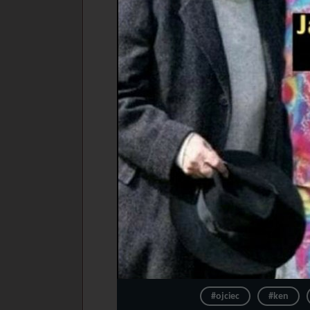
#ojciec
#ken