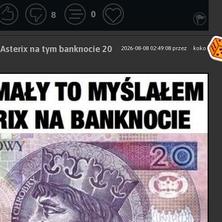
0
8
 Asterix na tym banknocie 20
2026-08-08 02:49:08
przez
koko