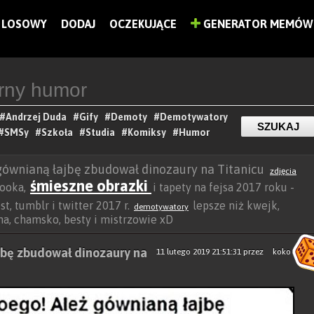
LOSOWY
DODAJ
OCZEKUJĄCE
GENERATOR MEMÓW
#Andrzej Duda
#Gify
#Demoty
#Demotywatory
#SMSy
#Szkoła
#Studia
#Komiksy
#Humor
gównianą łajbę zbudował dinozaury na Titanicu
zdjęcia
śmieszne obrazki
booka,
i tapety na fejsa 2017 roku -
t, tumblr i twitter 2017 r.
lepsze niż kwejk,
demotywatory
ocha, chamsko, besty i mistrzowie xD
jbę zbudował dinozaury na
11 lutego 2019 21:51:31
przez
koko