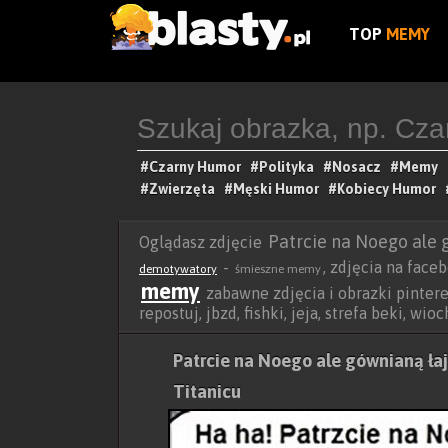
TOP
MEMY
#Czarny Humor
#Polityka
#Nosacz
#Memy
#Zwierzęta
#Męski Humor
#Kobiecy Humor
Patrcie na Noego ale 
Oglądasz zdjęcie
-
, zdjęcia na face
demotywatory
śmieszne memy
memy
zabawne zdjęcia i obrazki pinteres
repostuj, jbzd, fishki, jeja, strefa beki, wi
Patrcie na Noego ale gównianą ła
Titanicu