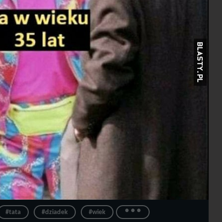
...
#tata
#dziadek
#wiek