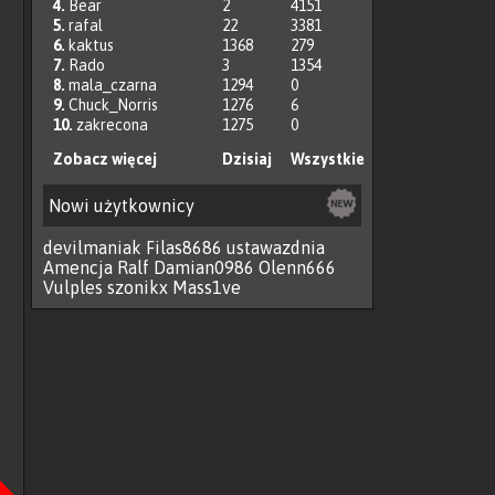
4.
Bear
2
4151
5.
rafal
22
3381
6.
kaktus
1368
279
7.
Rado
3
1354
8.
mala_czarna
1294
0
9.
Chuck_Norris
1276
6
10.
zakrecona
1275
0
Zobacz więcej
Dzisiaj
Wszystkie
Nowi użytkownicy
devilmaniak
Filas8686
ustawazdnia
Amencja
Ralf
Damian0986
Olenn666
Vulples
szonikx
Mass1ve
Następna