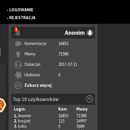
LOGOWANIE
»
REJESTRACJA
»
1
Anonim
Komentarze:
16833
Memy:
71580
Dołaczył
2017-07-11
Ulubione
0
Zobacz więcej
Top 10 użytkowników
Login:
Kom.
Memy
1.
Anonim
16833
71580
2.
krejzol
115
14997
3.
koko
0
5684