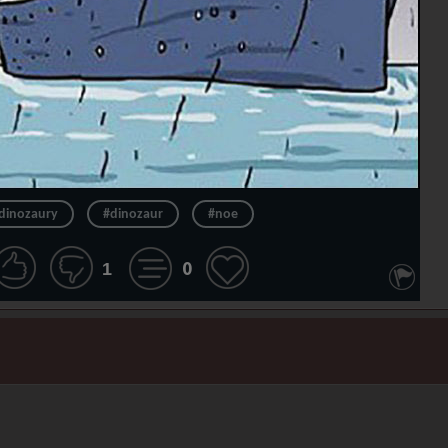
dinozaury
#dinozaur
#noe
0
1