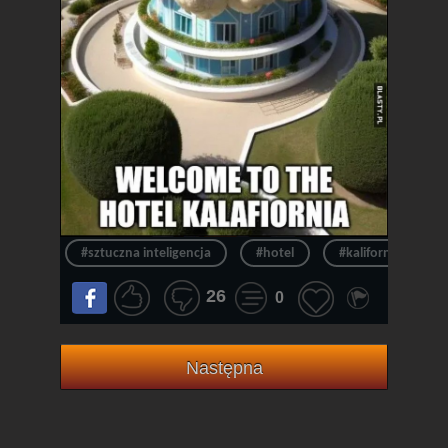
#sztuczna inteligencja
#hotel
#kalifornia
26
0
Następna