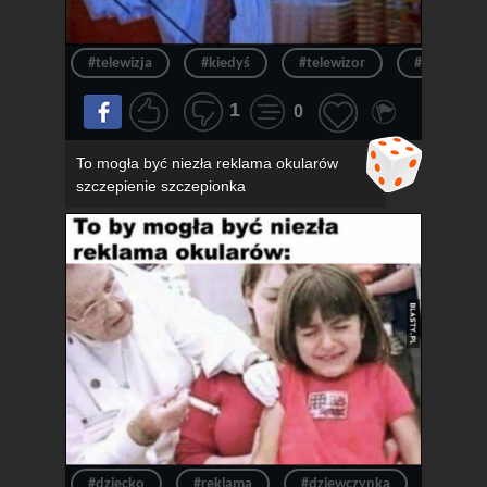
#telewizja
#kiedyś
#telewizor
#ból
1
0
To mogła być niezła reklama okularów
szczepienie szczepionka
#dziecko
#reklama
#dziewczynka
#okula