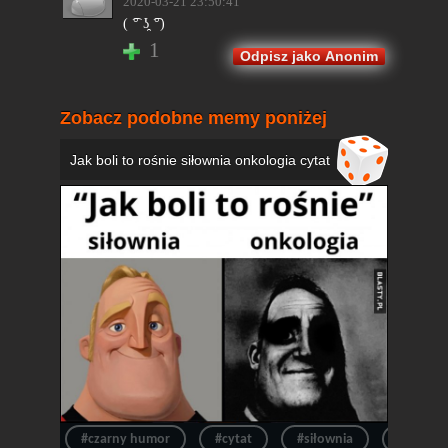
2020-03-21 23:50:41
( ͡° ʖ̯ ͡°)
1
Odpisz jako Anonim
Zobacz podobne memy poniżej
Jak boli to rośnie siłownia onkologia cytat
#czarny humor
#cytat
#siłownia
#siłka