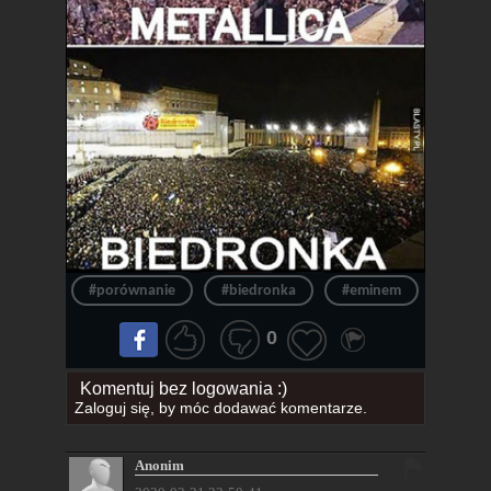
#porównanie
#biedronka
#eminem
#konce
0
Komentuj bez logowania :)
Zaloguj się
, by móc dodawać komentarze.
Anonim