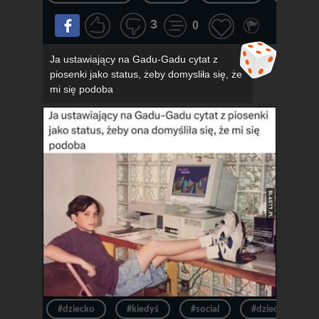
3
0
Ja ustawiający na Gadu-Gadu cytat z
piosenki jako status, żeby domysliła się, że
mi się podoba
#dziecko
#kiedyś
#social
#dzieciak