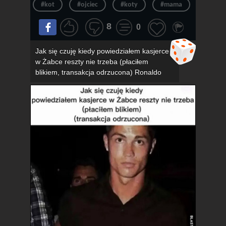
#kot
#ojciec
#koty
#mama
#związ
8
0
Jak się czuję kiedy powiedziałem kasjerce
w Żabce reszty nie trzeba (płaciłem
blikiem, transakcja odrzucona) Ronaldo