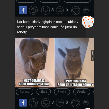
8
0
Kot kotek kiedy oglądasz sobie ulubiony
serial i przypominasz sobie, że jutro do
roboty
#praca
#kot
#koty
#serial
#kotek
3
0