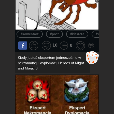
#komentarz
#post
#kleszcze
#wpis
10
0
Kiedy jesteś ekspertem jednocześnie w
nekromancji i dyplomacji Heroes of Might
and Magic 3