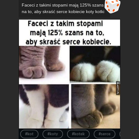
Faceci z takimi stopami mają 125% szans
na to, aby skraść serce kobiecie koty kotki
#kot
#koty
#kotek
#serce
#kotki