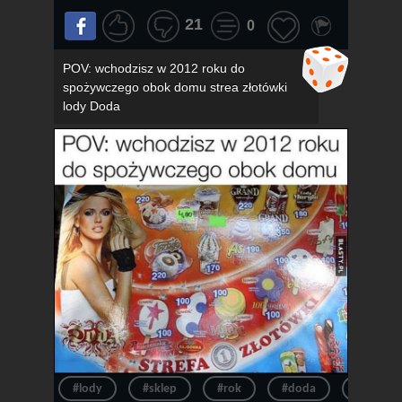
21
0
POV: wchodzisz w 2012 roku do
spożywczego obok domu strea złotówki
lody Doda
#lody
#sklep
#rok
#doda
#pov