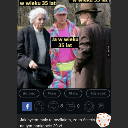
#ojciec
#ken
#tata
#dziadek
#wie
8
0
Jak byłem mały to myślałem, że to Asterix
na tym banknocie 20 zł