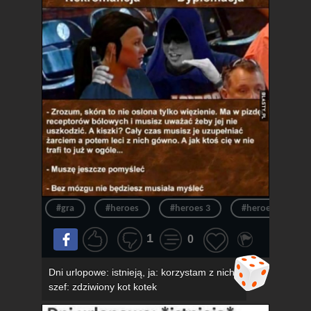
#gra
#heroes
#heroes 3
#heroes of migh
1
0
Dni urlopowe: istnieją, ja: korzystam z nich,
szef: zdziwiony kot kotek