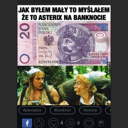
#pieniądze
#banknot
#asterix
#pieniądz
4
0