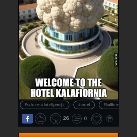
#sztuczna inteligencja
#hotel
#kalifornia
26
0