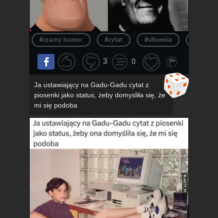
#czarny humor
#cytat
#siłownia
#siłka
3
0
Ja ustawiający na Gadu-Gadu cytat z
piosenki jako status, żeby domysliła się, że
mi się podoba