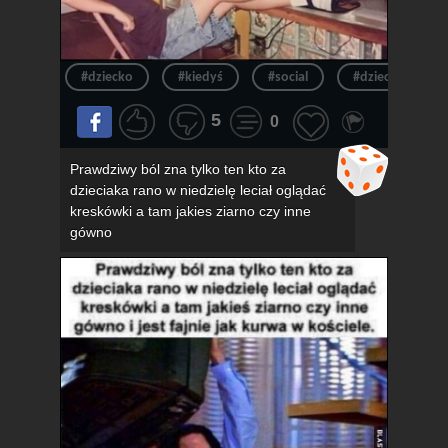
#dziecko
#kiedyś
#social
#dzieciak
5
0
Prawdziwy ból zna tylko ten kto za
dzieciaka rano w niedzielę leciał oglądać
kreskówki a tam jakies ziarno czy inne
gówno