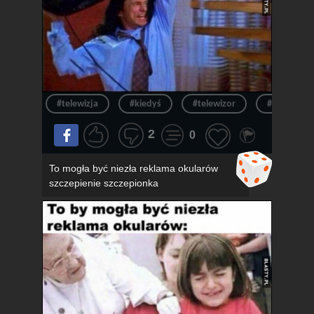
#telewizja
#kiedyś
#telewizor
#ból
2
0
To mogła być niezła reklama okularów
szczepienie szczepionka