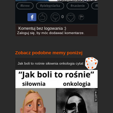
#krew
#pielęgniarka
#nasienie
#bank nasie
0
Komentuj bez logowania :)
Zaloguj się
, by móc dodawać komentarze.
Zobacz podobne memy poniżej
Jak boli to rośnie siłownia onkologia cytat