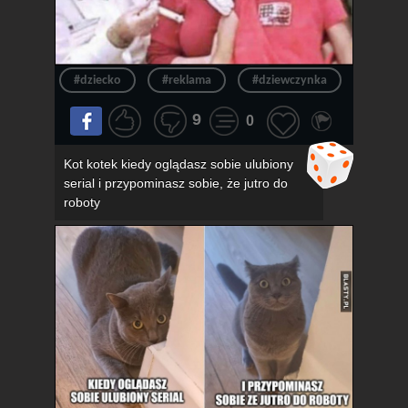
#dziecko
#reklama
#dziewczynka
#okula
9
0
Kot kotek kiedy oglądasz sobie ulubiony
serial i przypominasz sobie, że jutro do
roboty