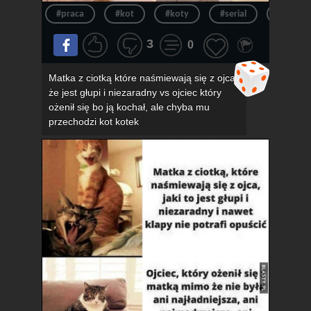
#praca
#kot
#koty
#serial
#kotek
3
0
Matka z ciotką które naśmiewają się z ojca,
że jest głupi i niezaradny vs ojciec który
ożenił się bo ją kochał, ale chyba mu
przechodzi kot kotek