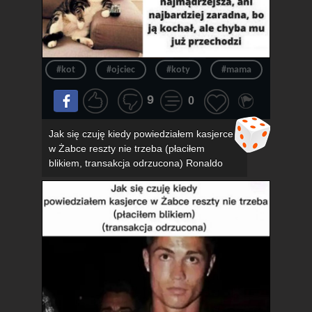
#kot
#ojciec
#koty
#mama
#związ
9
0
Jak się czuję kiedy powiedziałem kasjerce
w Żabce reszty nie trzeba (płaciłem
blikiem, transakcja odrzucona) Ronaldo