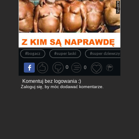
#bogacz
#super laski
#super dziewczyny
0
0
Komentuj bez logowania :)
Zaloguj się
, by móc dodawać komentarze.