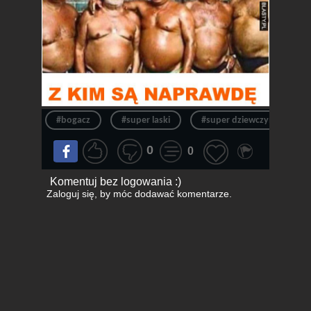
#bogacz
#super laski
#super dziewczyny
0
0
Komentuj bez logowania :)
Zaloguj się
, by móc dodawać komentarze.