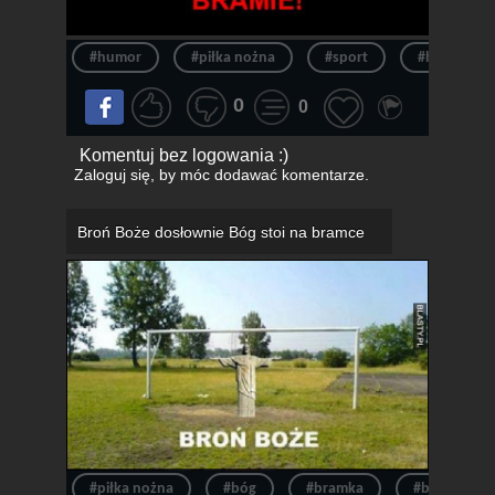
#humor
#piłka nożna
#sport
#humor spo
0
0
Komentuj bez logowania :)
Zaloguj się
, by móc dodawać komentarze.
Broń Boże dosłownie Bóg stoi na bramce
#piłka nożna
#bóg
#bramka
#bramkarz