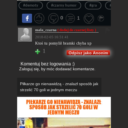
#demoty
#czarny humor
#gra
#śmieszn
0
1
mala_czarna
( dodaj do czarnej listy )
2018-02-05 16:51:41
Ktoś tu pomylił bramki chyba xp
1
Odpisz jako Anonim
Komentuj bez logowania :)
Zaloguj się
, by móc dodawać komentarze.
Piłkarze go nienawidzą - znalazł sposób jak
strzelić 70 goli w jednym meczu