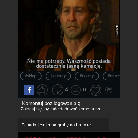
#sklep
#zakupy
#czarny
#murzyn
4
0
Komentuj bez logowania :)
Zaloguj się
, by móc dodawać komentarze.
Zasada jest jedna gruby na bramke