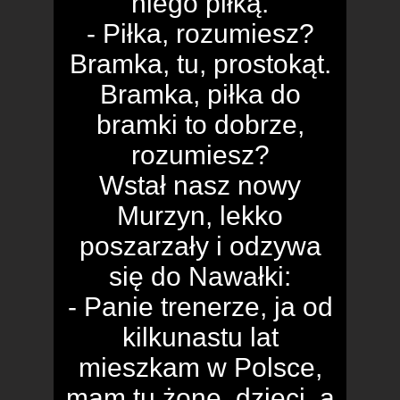
niego piłką.
- Piłka, rozumiesz?
Bramka, tu, prostokąt.
Bramka, piłka do
bramki to dobrze,
rozumiesz?
Wstał nasz nowy
Murzyn, lekko
poszarzały i odzywa
się do Nawałki:
- Panie trenerze, ja od
kilkunastu lat
mieszkam w Polsce,
mam tu żonę, dzieci, a