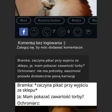
#kot
#czarny humor
#mecz
#bramka
7
0
Komentuj bez logowania :)
Zaloguj się
, by móc dodawać komentarze.
Bramka: zaczyna pikać przy wyjściu ze
sklepu, ja: mam pokazać zawartość torby?
Ochroniarz: nie ma potrzeby, waszmość
posiada dostatecznie jasną karnację