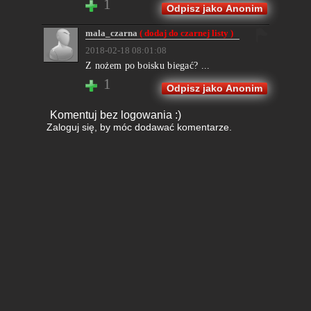
1
Odpisz jako Anonim
mala_czarna
( dodaj do czarnej listy )
2018-02-18 08:01:08
Z nożem po boisku biegać? ...
1
Odpisz jako Anonim
Komentuj bez logowania :)
Zaloguj się
, by móc dodawać komentarze.