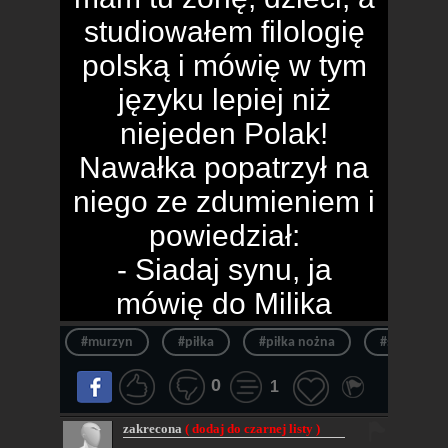
studiowałem filologię
polską i mówię w tym
języku lepiej niż
niejeden Polak!
Nawałka popatrzył na
niego ze zdumieniem i
powiedział:
- Siadaj synu, ja
mówię do Milika
#murzyn
#piłka
#piłka nożna
#sport
0
1
zakrecona
( dodaj do czarnej listy )