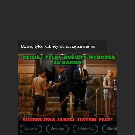
Dzisiaj tylko kobiety wchodzą za darmo
#lewica
#memy
#demoty
#kobiety