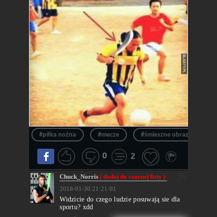
#piłka nożna
#mecze
#śmieszne obrazki
0
2
Chuck_Norris
( dodaj do czarnej listy )
2018-01-30 21:21:01
Widzicie do czego ludzie posuwają sie dla
sportu? xdd