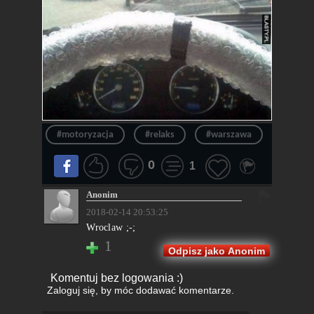
#motoryzacja
#relaks
#warszawa
#polski
0
1
Anonim
2018-02-14 20:53:25
Wroclaw ;-;
1
Odpisz jako Anonim
Komentuj bez logowania :)
Zaloguj się
, by móc dodawać komentarze.