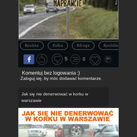
#polska
#ulica
#droga
#polskie drogi
5
0
Komentuj bez logowania :)
Zaloguj się
, by móc dodawać komentarze.
Jak się nie denerwować w korku w
warszawie