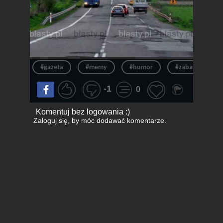
#gazeta
#memy
#humor
#zabawne obraz
-1
0
Komentuj bez logowania :)
Zaloguj się
, by móc dodawać komentarze.