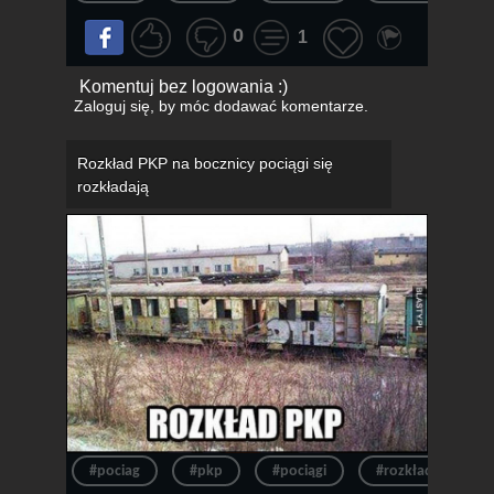
0
1
Komentuj bez logowania :)
Zaloguj się
, by móc dodawać komentarze.
Rozkład PKP na bocznicy pociągi się
rozkładają
#pociag
#pkp
#pociągi
#rozkład
#