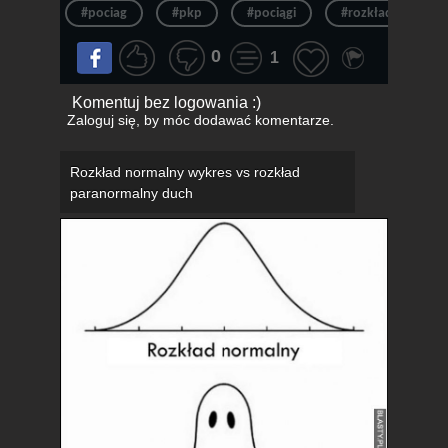
#pociag
#pkp
#pociągi
#rozkład
#
0
1
Komentuj bez logowania :)
Zaloguj się
, by móc dodawać komentarze.
Rozkład normalny wykres vs rozkład
paranormalny duch