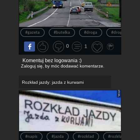
#gazeta
#butelka
#droga
#drogi
#
0
1
Komentuj bez logowania :)
Zaloguj się
, by móc dodawać komentarze.
Rozkład jazdy: jazda z kurwami
#napis
#jazda
#rozkład
#rozkład jazdy