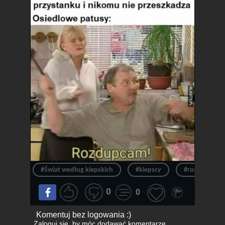
#Świat według kiepskich
#kiepscy
#rozkład
0
0
Komentuj bez logowania :)
Zaloguj się
, by móc dodawać komentarze.