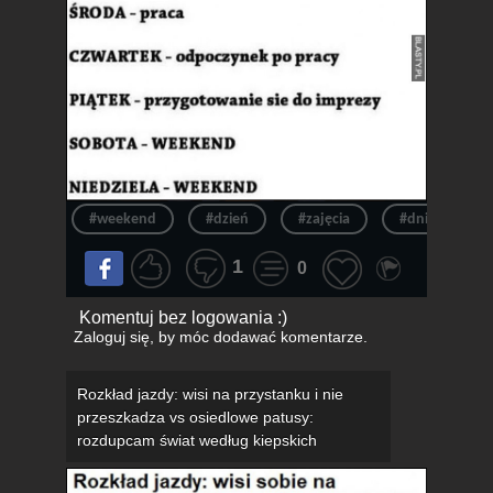
#weekend
#dzień
#zajęcia
#dni
#t
1
0
Komentuj bez logowania :)
Zaloguj się
, by móc dodawać komentarze.
Rozkład jazdy: wisi na przystanku i nie
przeszkadza vs osiedlowe patusy:
rozdupcam świat według kiepskich