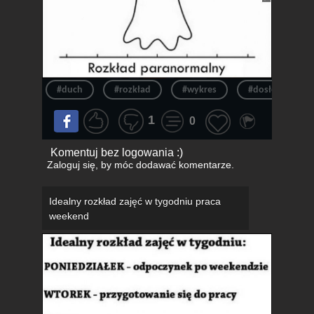
#duch
#rozkład
#wykres
#dosłownie
1
0
Komentuj bez logowania :)
Zaloguj się
, by móc dodawać komentarze.
Idealny rozkład zajęć w tygodniu praca
weekend