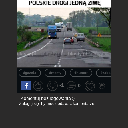
#gazeta
#memy
#humor
#zabawne obraz
-1
0
Komentuj bez logowania :)
Zaloguj się
, by móc dodawać komentarze.