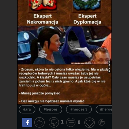
#gra
#heroes
#heroes 3
#heroes of migh
1
0