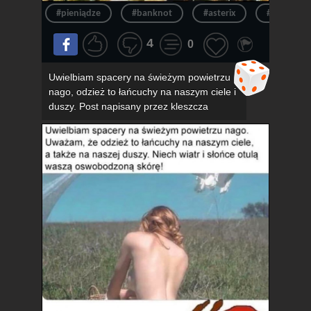
#pieniądze
#banknot
#asterix
#pieniądz
4
0
Uwielbiam spacery na świeżym powietrzu
nago, odzież to łańcuchy na naszym ciele i
duszy. Post napisany przez kleszcza