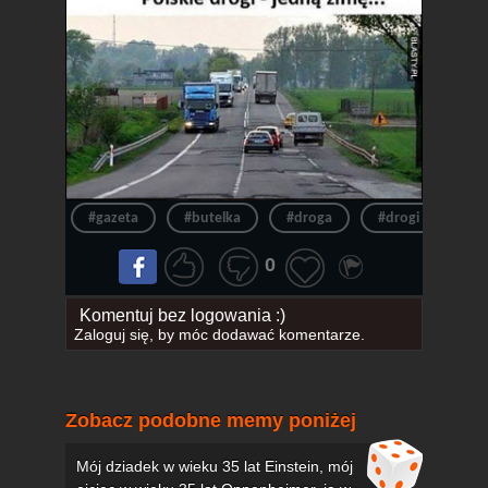
#gazeta
#butelka
#droga
#drogi
#ro
0
Komentuj bez logowania :)
Zaloguj się
, by móc dodawać komentarze.
Zobacz podobne memy poniżej
Mój dziadek w wieku 35 lat Einstein, mój