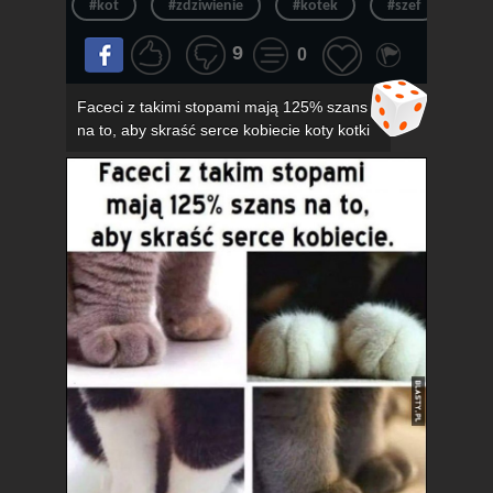
#kot
#zdziwienie
#kotek
#szef
#ur
9
0
Faceci z takimi stopami mają 125% szans
na to, aby skraść serce kobiecie koty kotki