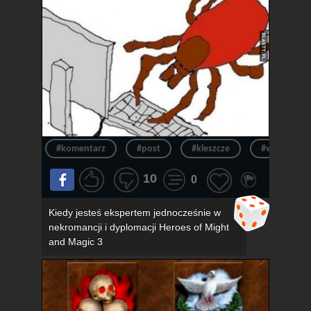
#komentarz
#post
#kleszcze
#wpis
10
0
Kiedy jesteś ekspertem jednocześnie w
nekromancji i dyplomacji Heroes of Might
and Magic 3