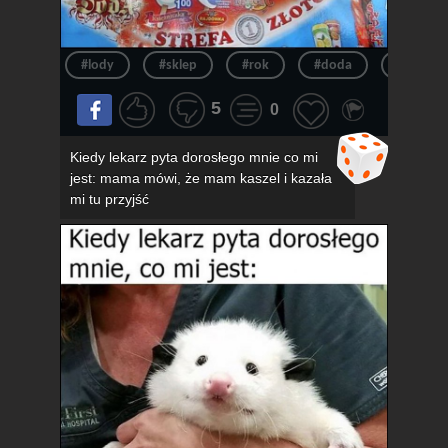
#lody
#sklep
#rok
#doda
#pov
5
0
Kiedy lekarz pyta dorosłego mnie co mi
jest: mama mówi, że mam kaszel i kazała
mi tu przyjść