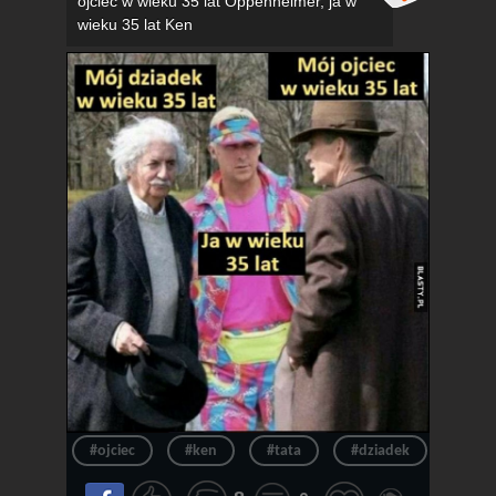
ojciec w wieku 35 lat Oppenheimer, ja w
wieku 35 lat Ken
#ojciec
#ken
#tata
#dziadek
#wie