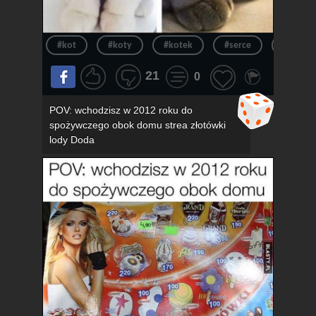
#kot
#koty
#kotek
#serce
#kotki
21
0
POV: wchodzisz w 2012 roku do
spożywczego obok domu strea złotówki
lody Doda