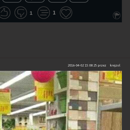
1
1
2016-04-02 15:08:25
przez
krejzol