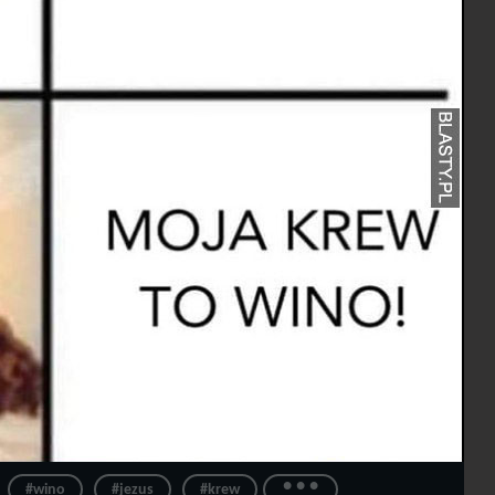
...
#wino
#jezus
#krew