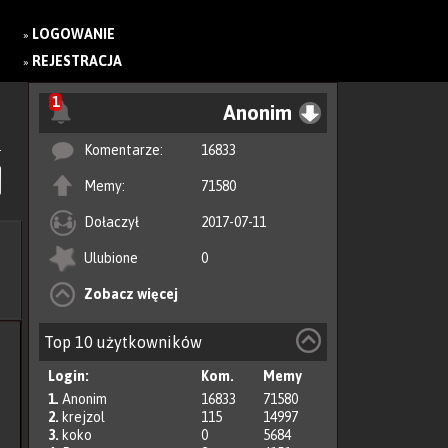
LOGOWANIE
»
REJESTRACJA
»
1
Anonim
Komentarze:
16833
Memy:
71580
Dołaczył
2017-07-11
Ulubione
0
Zobacz więcej
Top 10 użytkowników
Login:
Kom.
Memy
1.
Anonim
16833
71580
2.
krejzol
115
14997
3.
koko
0
5684