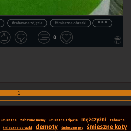
...
#zabawne zdjęcia
#śmieszne obrazki
0
1
mężczyźni
śmieszne
zabawne memy
śmieszne zdjęcia
zabawne
demoty
śmieszne koty
śmieszne obrazki
śmieszne psy