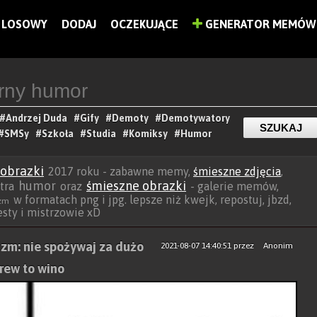
LOSOWY
DODAJ
OCZEKUJĄCE
GENERATOR MEMÓW
#Andrzej Duda
#Gify
#Demoty
#Demotywatory
#SMSy
#Szkoła
#Studia
#Komiksy
#Humor
obrazki
2017 roku - zabawne memy,
śmieszne zdjęcia
,
humor
śmieszne obrazki
xtra
oraz
- galerie memów,
w formatach png i jpg. lepsze niż kwejk, repostuj, jbzd,
izm
besty i mistrzowie xD
aizm: nie spożywaj za dużo
2021-08-07 14:40:51
przez
Anonim
krew to wino