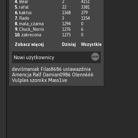
4.
Bear
2
4151
5.
rafal
22
3381
6.
kaktus
1368
279
7.
Rado
3
1354
8.
mala_czarna
1294
0
9.
Chuck_Norris
1276
6
10.
zakrecona
1275
0
Zobacz więcej
Dzisiaj
Wszystkie
Nowi użytkownicy
devilmaniak
Filas8686
ustawazdnia
Amencja
Ralf
Damian0986
Olenn666
Vulples
szonikx
Mass1ve