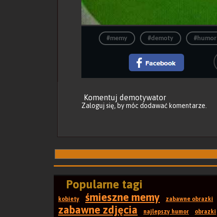
#memy
#demoty
#humor
Komentuj demotywator
Zaloguj się
, by móc dodawać komentarze.
Popularne tagi
śmieszne memy
kobiety
zabawne obrazki
zabawne zdjęcia
najlepszy humor
obrazki