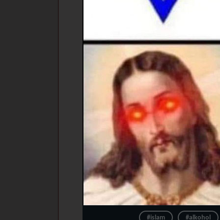
#islam
#alkohol