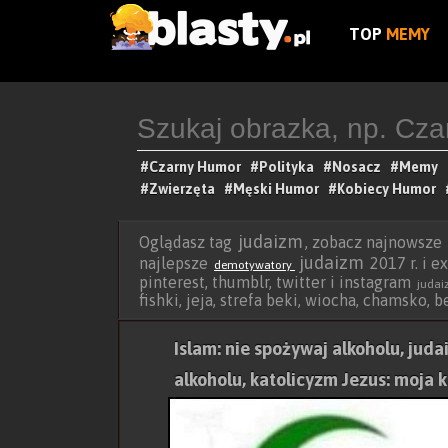
TOP
MEMY
#Czarny Humor
#Polityka
#Nosacz
#Memy
#Zwierzęta
#Męski Humor
#Kobiecy Humor
judaizm
Oglądasz tag
, zobacz najnowsze
judaizm
najlepsze
2017 r. i e
demotywatory
pinterest, thumblr, twitter i instagram
juda
fishki, jeja, strefa beki, wiocha, chamsko, 
Islam: nie spożywaj alkoholu, jud
alkoholu, katolicyzm Jezus: moja 