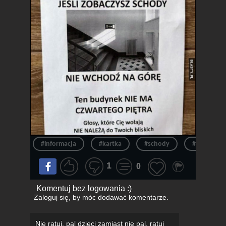
#informacja
#kartka
#schody
#ostrzeżen
1
0
Komentuj bez logowania :)
Zaloguj się
, by móc dodawać komentarze.
Nie ratuj, pal dzieci zamiast nie pal, ratuj