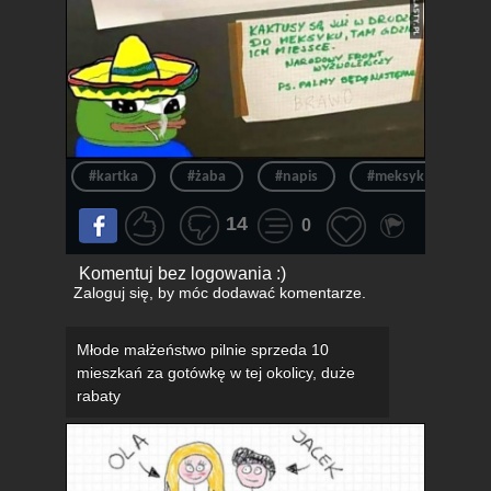
#kartka
#żaba
#napis
#meksyk
#k
14
0
Komentuj bez logowania :)
Zaloguj się
, by móc dodawać komentarze.
Młode małżeństwo pilnie sprzeda 10
mieszkań za gotówkę w tej okolicy, duże
rabaty