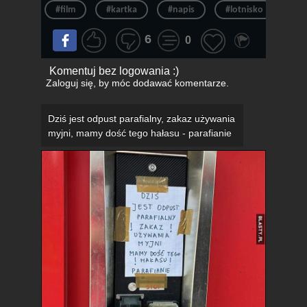
#film
#kartka
#napis
#lotnisko
#k
6
0
Komentuj bez logowania :)
Zaloguj się
, by móc dodawać komentarze.
Dziś jest odpust parafialny, zakaz używania
myjni, mamy dość tego hałasu - parafianie