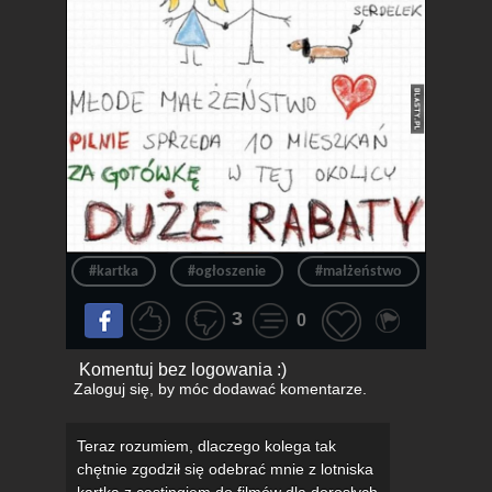
#kartka
#ogłoszenie
#małżeństwo
#ulot
3
0
Komentuj bez logowania :)
Zaloguj się
, by móc dodawać komentarze.
Teraz rozumiem, dlaczego kolega tak
chętnie zgodził się odebrać mnie z lotniska
kartka z castingiem do filmów dla dorosłych