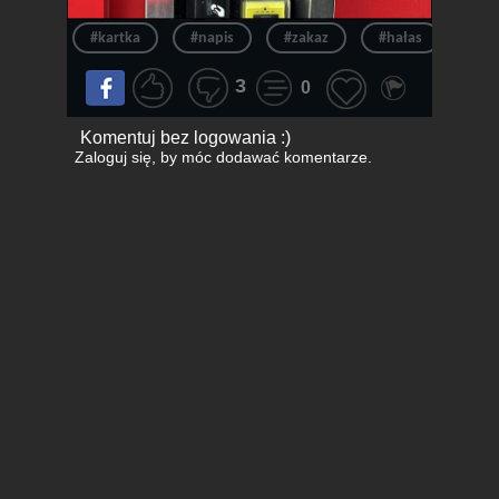
#kartka
#napis
#zakaz
#hałas
#my
3
0
Komentuj bez logowania :)
Zaloguj się
, by móc dodawać komentarze.