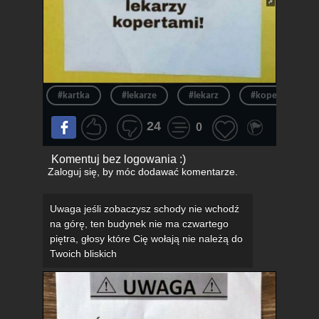
#kartka
#lekarze
#lekarz
#koperta
24
0
Komentuj bez logowania :)
Zaloguj się
, by móc dodawać komentarze.
Uwaga jeśli zobaczysz schody nie wchodź
na górę, ten budynek nie ma czwartego
piętra, głosy które Cię wołają nie należą do
Twoich bliskich