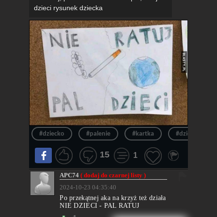
dzieci rysunek dziecka
#dziecko
#palenie
#kartka
#dzieci
15
1
APC74
( dodaj do czarnej listy )
2024-10-23 04:35:40
Po przekątnej aka na krzyż też działa
NIE DZIECI - PAL RATUJ