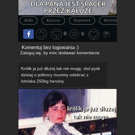
#alfa
#janusz
#samolot
#lotnisko
0
0
Komentuj bez logowania :)
Zaloguj się
, by móc dodawać komentarze.
Królik ja już dłużej tak nie mogę, stul pysk
dzisiaj o północy musimy odebrać z
lotniska 250kg heroiny