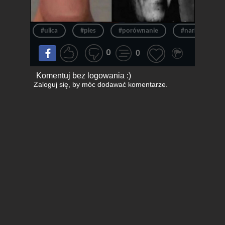
#ulica
#pies
#porównanie
#narkotyki
0
0
Komentuj bez logowania :)
Zaloguj się
, by móc dodawać komentarze.