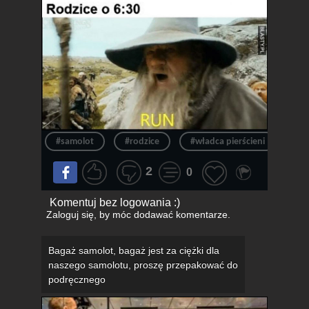
#samolot
#rodzice
#władca pierścieni
#lo
2
0
Komentuj bez logowania :)
Zaloguj się
, by móc dodawać komentarze.
Bagaż samolot, bagaż jest za ciężki dla
naszego samolotu, proszę przepakować do
podręcznego