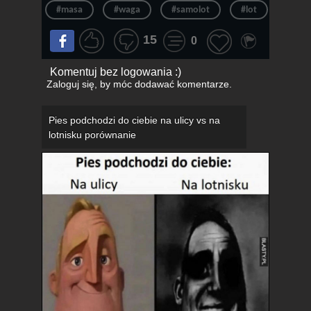
#masa
#waga
#samolot
#lot
#lotn
15
0
Komentuj bez logowania :)
Zaloguj się
, by móc dodawać komentarze.
Pies podchodzi do ciebie na ulicy vs na
lotnisku porównanie