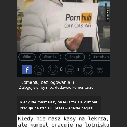
#film
#kartka
#napis
#lotnisko
#k
6
0
Komentuj bez logowania :)
Zaloguj się
, by móc dodawać komentarze.
Kiedy nie masz kasy na lekarza ale kumpel
pracuje na lotnisku prześwietlenie bagażu