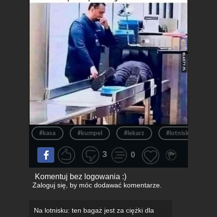
#kasa
#kumpel
#lekarz
#lotnisko
3
0
Komentuj bez logowania :)
Zaloguj się
, by móc dodawać komentarze.
Na lotnisku: ten bagaż jest za ciężki dla