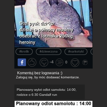
#krolik
#dziewczyna
#narkotyki
#heroina
-4
0
Komentuj bez logowania :)
Zaloguj się
, by móc dodawać komentarze.
Planowany wylot odlot samolotu: 14:00,
rodzice o 6:30 Gandalf run