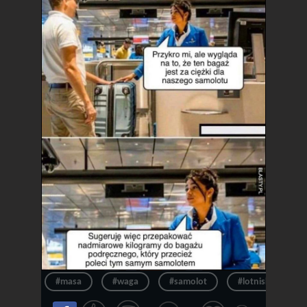
#masa
#waga
#samolot
#lotnisko